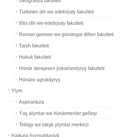
Geografiýa fakulteti
Türkmen dili we edebiýaty fakulteti
Iňlis dili we edebiýaty fakulteti
Roman-german we gündogar dilleri fakulteti
Taryh fakulteti
Hukuk fakulteti
Hünär derejesini ýokarlandyryş fakulteti
Hünäre ugrukdyryş
Ylym
Aspirantura
Ýaş alymlar we hünärmenler geňeşi
Tebigy we takyk ylymlar merkezi
Halkara hyzmatdaşlyk