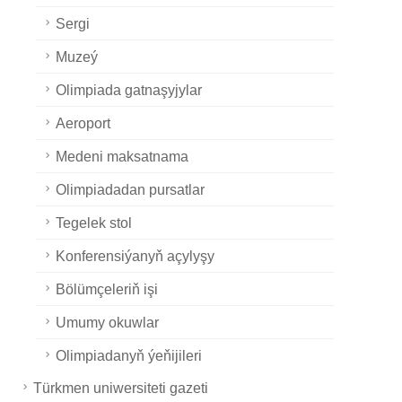
Sergi
Muzeý
Olimpiada gatnaşyjylar
Aeroport
Medeni maksatnama
Olimpiadadan pursatlar
Tegelek stol
Konferensiýanyň açylyşy
Bölümçeleriň işi
Umumy okuwlar
Olimpiadanyň ýeňijileri
Türkmen uniwersiteti gazeti