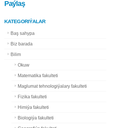
Paýlaş
KATEGORIÝALAR
Baş sahypa
Biz barada
Bilim
Okuw
Matematika fakulteti
Maglumat tehnologiýalary fakulteti
Fizika fakulteti
Himiýa fakulteti
Biologiýa fakulteti