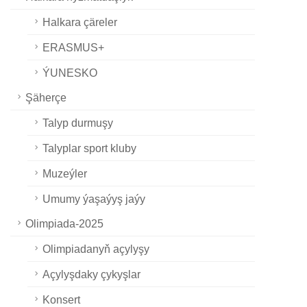
Halkara çäreler
ERASMUS+
ÝUNESKO
Şäherçe
Talyp durmuşy
Talyplar sport kluby
Muzeýler
Umumy ýaşaýyş jaýy
Olimpiada-2025
Olimpiadanyň açylyşy
Açylyşdaky çykyşlar
Konsert