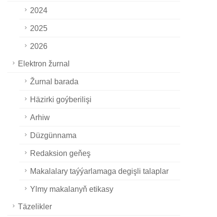
2024
2025
2026
Elektron žurnal
Žurnal barada
Häzirki goýberilişi
Arhiw
Düzgünnama
Redaksion geňeş
Makalalary taýýarlamaga degişli talaplar
Ylmy makalanyň etikasy
Täzelikler