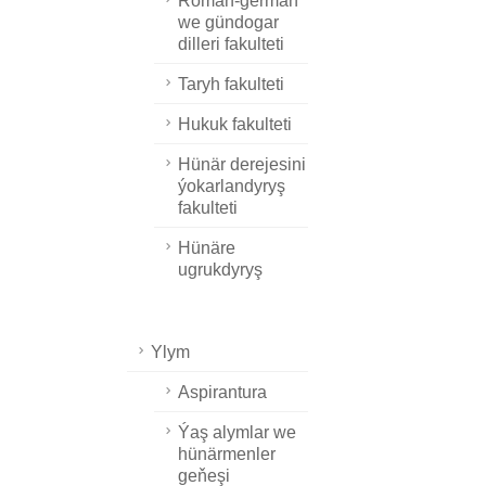
we gündogar
dilleri fakulteti
Taryh fakulteti
Hukuk fakulteti
Hünär derejesini
ýokarlandyryş
fakulteti
Hünäre
ugrukdyryş
Ylym
Aspirantura
Ýaş alymlar we
hünärmenler
geňeşi