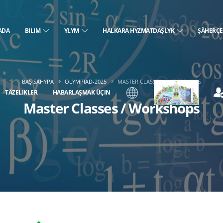
ADA
BILIM
YLYM
HALKARA HYZMATDAŞLYK
ŞÄHERÇ
BAŞ SAHYPA
OLYMPIAD-2025
MASTER CLASSES / WORKSHOPS
TÄZELIKLER
HABARLAŞMAK ÜÇIN
Master Classes / Workshops