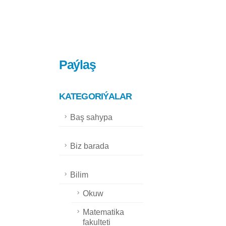
Paýlaş
KATEGORIÝALAR
Baş sahypa
Biz barada
Bilim
Okuw
Matematika
fakulteti