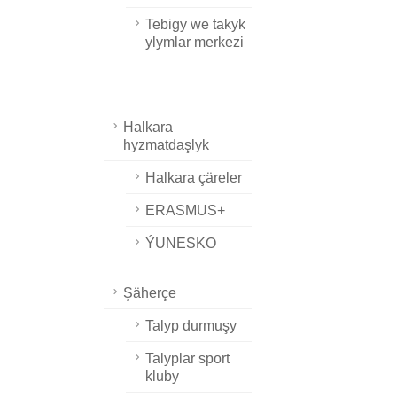
Tebigy we takyk
ylymlar merkezi
Halkara
hyzmatdaşlyk
Halkara çäreler
ERASMUS+
ÝUNESKO
Şäherçe
Talyp durmuşy
Talyplar sport
kluby