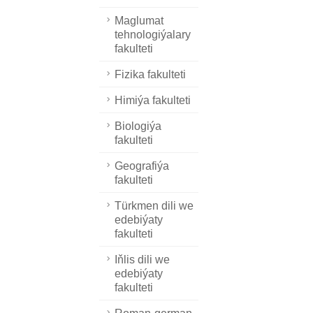
Maglumat
tehnologiýalary
fakulteti
Fizika fakulteti
Himiýa fakulteti
Biologiýa
fakulteti
Geografiýa
fakulteti
Türkmen dili we
edebiýaty
fakulteti
Iňlis dili we
edebiýaty
fakulteti
Roman-german