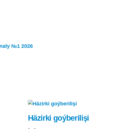
rnaly №1 2026
Häzirki goýberilişi