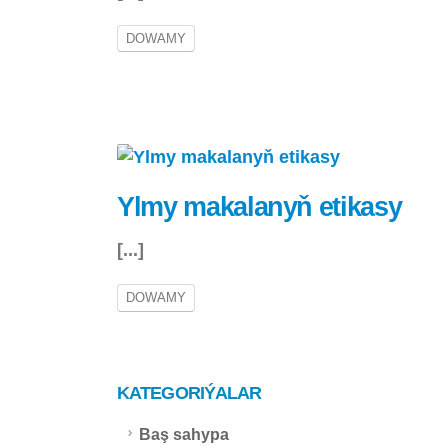
DOWAMY
Ylmy makalanyň etikasy
[...]
DOWAMY
KATEGORIÝALAR
Baş sahypa