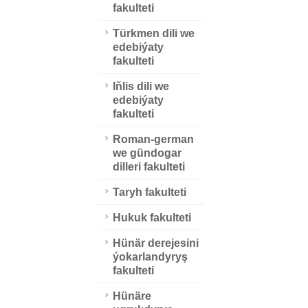
fakulteti
Türkmen dili we
edebiýaty
fakulteti
Iňlis dili we
edebiýaty
fakulteti
Roman-german
we gündogar
dilleri fakulteti
Taryh fakulteti
Hukuk fakulteti
Hünär derejesini
ýokarlandyryş
fakulteti
Hünäre