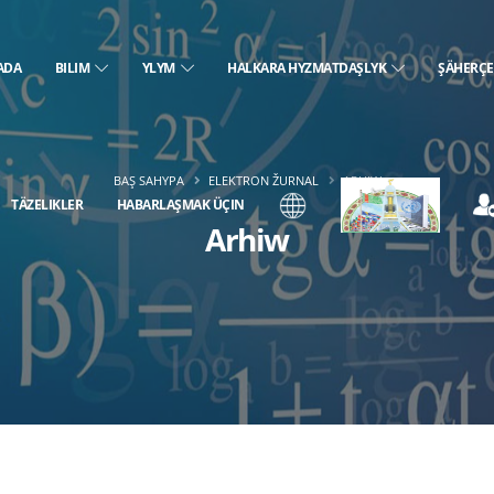
ADA
BILIM
YLYM
HALKARA HYZMATDAŞLYK
ŞÄHERÇ
BAŞ SAHYPA
ELEKTRON ŽURNAL
ARHIW
TÄZELIKLER
HABARLAŞMAK ÜÇIN
Arhiw