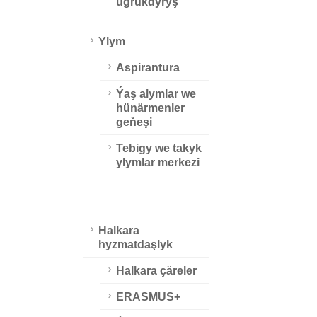
ugrukdyryş
Ylym
Aspirantura
Ýaş alymlar we
hünärmenler
geňeşi
Tebigy we takyk
ylymlar merkezi
Halkara
hyzmatdaşlyk
Halkara çäreler
ERASMUS+