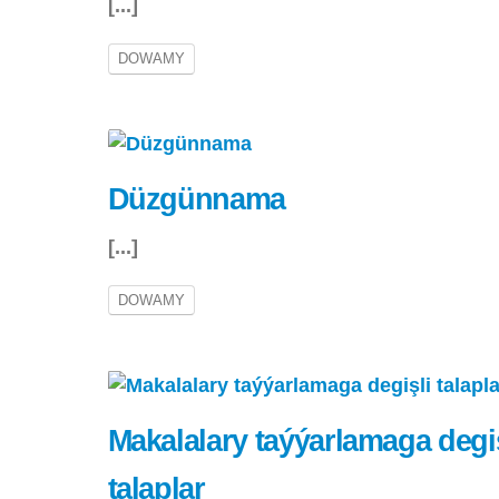
[...]
DOWAMY
Düzgünnama
[...]
DOWAMY
Makalalary taýýarlamaga degiş
talaplar