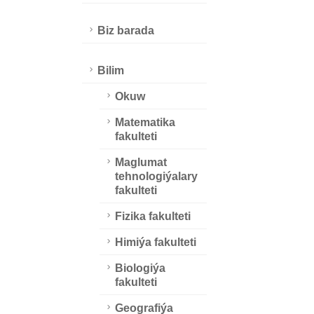
Biz barada
Bilim
Okuw
Matematika
fakulteti
Maglumat
tehnologiýalary
fakulteti
Fizika fakulteti
Himiýa fakulteti
Biologiýa
fakulteti
Geografiýa