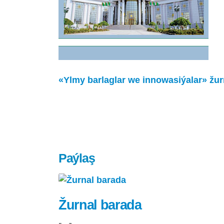
«Ylmy barlaglar we innowasiýalar» žu
Paýlaş
Žurnal barada