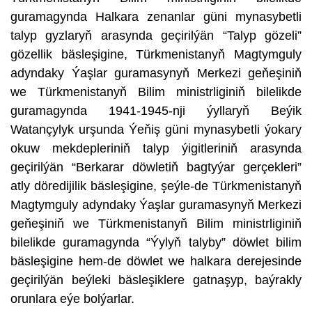
guramagynda Halkara zenanlar güni mynasybetli
talyp gyzlaryň arasynda geçirilýän “Talyp gözeli”
gözellik bäsleşigine, Türkmenistanyň Magtymguly
adyndaky Ýaşlar guramasynyň Merkezi geňeşiniň
we Türkmenistanyň Bilim ministrliginiň bilelikde
guramagynda 1941-1945-nji ýyllaryň Beýik
Watançylyk urşunda Ýeňiş güni mynasybetli ýokary
okuw mekdepleriniň talyp ýigitleriniň arasynda
geçirilýän “Berkarar döwletiň bagtyýar gerçekleri”
atly döredijilik bäsleşigine, şeýle-de Türkmenistanyň
Magtymguly adyndaky Ýaşlar guramasynyň Merkezi
geňeşiniň we Türkmenistanyň Bilim ministrliginiň
bilelikde guramagynda “Ýylyň talyby” döwlet bilim
bäsleşigine hem-de döwlet we halkara derejesinde
geçirilýän beýleki bäsleşiklere gatnaşyp, baýrakly
orunlara eýe bolýarlar.