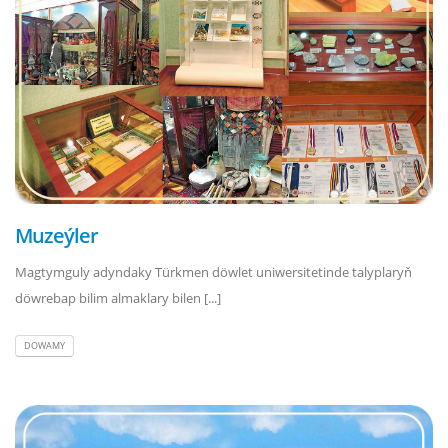
Muzeýler
Magtymguly adyndaky Türkmen döwlet uniwersitetinde talyplaryň
döwrebap bilim almaklary bilen [...]
DOWAMY