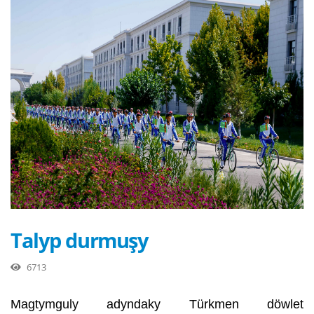
Talyp durmuşy
6713
Magtymguly adyndaky Türkmen döwlet