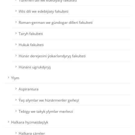
Türkmen dili we edebiýaty fakulteti
Iňlis dili we edebiýaty fakulteti
Roman-german we gündogar dilleri fakulteti
Taryh fakulteti
Hukuk fakulteti
Hünär derejesini ýokarlandyryş fakulteti
Hünäre ugrukdyryş
Ylym
Aspirantura
Ýaş alymlar we hünärmenler geňeşi
Tebigy we takyk ylymlar merkezi
Halkara hyzmatdaşlyk
Halkara çäreler