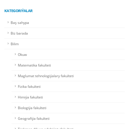
KATEGORIÝALAR
Baş sahypa
Biz barada
Bilim
Okuw
Matematika fakulteti
Maglumat tehnologiýalary fakulteti
Fizika fakulteti
Himiýa fakulteti
Biologiýa fakulteti
Geografiýa fakulteti