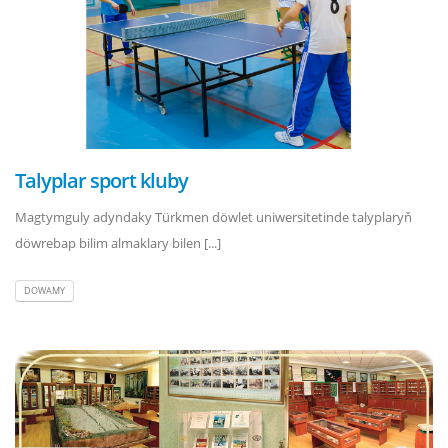
Talyplar sport kluby
Magtymguly adyndaky Türkmen döwlet uniwersitetinde talyplaryň
döwrebap bilim almaklary bilen [...]
DOWAMY