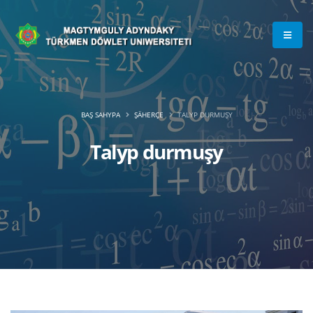
BAŞ SAHYPA
ŞÄHERÇE
TALYP DURMUŞY
Talyp durmuşy