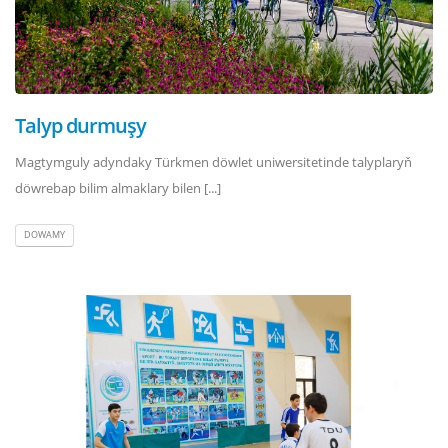
Talyp durmuşy
Magtymguly adyndaky Türkmen döwlet uniwersitetinde talyplaryň
döwrebap bilim almaklary bilen [...]
DOWAMY