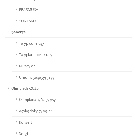
ERASMUS+
ÝUNESKO
Şäherçe
Talyp durmuşy
Talyplar sport kluby
Muzeýler
Umumy ýaşaýyş jaýy
Olimpiada-2025
Olimpiadanyň açylyşy
Açylyşdaky çykyşlar
Konsert
Sergi