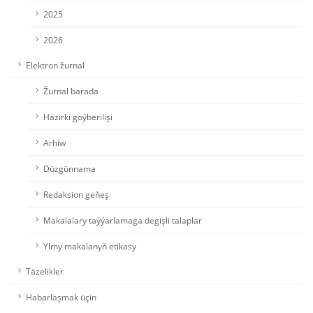
2025
2026
Elektron žurnal
Žurnal barada
Häzirki goýberilişi
Arhiw
Düzgünnama
Redaksion geňeş
Makalalary taýýarlamaga degişli talaplar
Ylmy makalanyň etikasy
Täzelikler
Habarlaşmak üçin