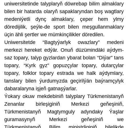
uniwersitetinde talyplaryň döwrebap bilim almaklary
bilen bir hatarda olaryň sapaklaryndan boş wagtlary
medeniýetli dynç almaklary, çeper hem ylmy
döredijilik, şeýle-de sport bilen meşgullanmaklary
üçin ähli şertler we mümkinçilikler döredilen.
Uniwersitetde “Bagtyýarlyk owazlary” medeni
merkezi hereket edýär. Onuň düzümindäki aýdym-
saz topary, talyp gyzlardan ybarat bolan “Diýar” tans
topary, “Kyrk gyz” gopuzçylar topary, dutarçylar
topary, folklor topary estrada we halk aýdymlary,
tanslary bilen ýurdumyzda geçirilýän baýramçylyk
dabaralaryna işjeň gatnaşýarlar.
Ýokary okuw mekdebiniň talyplary Türkmenistanyň
Zenanlar birleşiginiň Merkezi geňeşiniň,
Türkmenistanyň Magtymguly adyndaky Ýaşlar
guramasynyň Merkezi geňeşiniň we
Türkmenistanyň Bilim ministrliginiň bilelikde