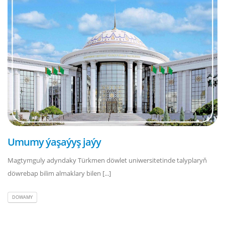
Umumy ýaşaýyş jaýy
Magtymguly adyndaky Türkmen döwlet uniwersitetinde talyplaryň
döwrebap bilim almaklary bilen [...]
DOWAMY