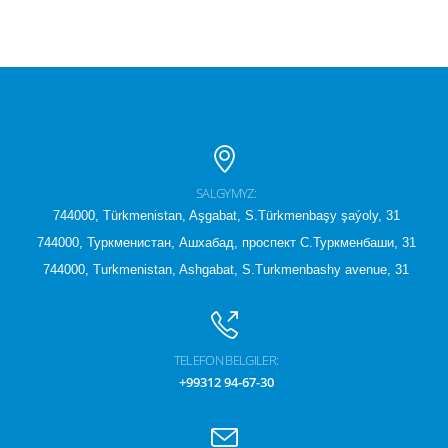
SALGYMYZ:
744000, Türkmenistan, Aşgabat, S.Türkmenbaşy şaýoly, 31
744000, Туркменистан, Ашхабад, проспект С.Туркменбаши, 31
744000, Turkmenistan, Ashgabat, S.Turkmenbashy avenue, 31
TELEFON BELGILER:
+99312 94-67-30