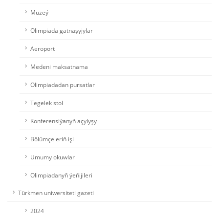
Muzeý
Olimpiada gatnaşyjylar
Aeroport
Medeni maksatnama
Olimpiadadan pursatlar
Tegelek stol
Konferensiýanyň açylyşy
Bölümçeleriň işi
Umumy okuwlar
Olimpiadanyň ýeňijileri
Türkmen uniwersiteti gazeti
2024