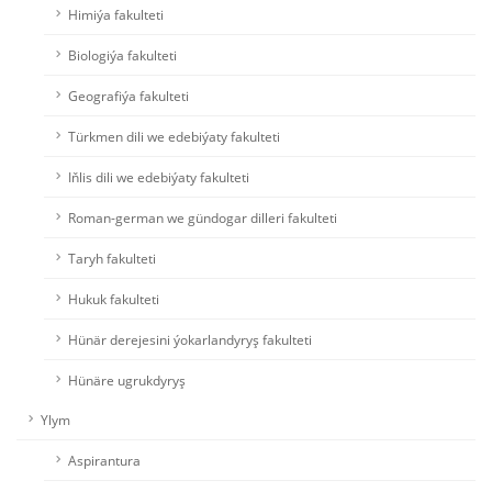
Himiýa fakulteti
Biologiýa fakulteti
Geografiýa fakulteti
Türkmen dili we edebiýaty fakulteti
Iňlis dili we edebiýaty fakulteti
Roman-german we gündogar dilleri fakulteti
Taryh fakulteti
Hukuk fakulteti
Hünär derejesini ýokarlandyryş fakulteti
Hünäre ugrukdyryş
Ylym
Aspirantura