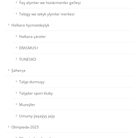
Ýaş alymlar we hünärmenler geňeşi
Tebigy we takyk ylymlar merkezi
Halkara hyzmatdaşlyk
Halkara çäreler
ERASMUS+
ÝUNESKO
Şäherçe
Talyp durmuşy
Talyplar sport kluby
Muzeýler
Umumy ýaşaýyş jaýy
Olimpiada-2025