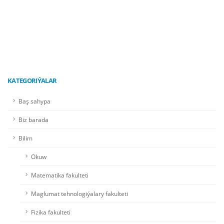
KATEGORIÝALAR
Baş sahypa
Biz barada
Bilim
Okuw
Matematika fakulteti
Maglumat tehnologiýalary fakulteti
Fizika fakulteti