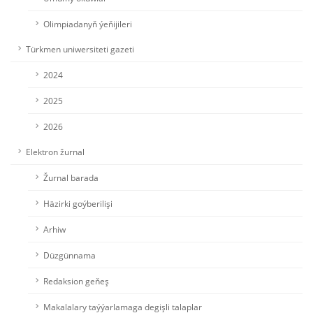
Olimpiadanyň ýeňijileri
Türkmen uniwersiteti gazeti
2024
2025
2026
Elektron žurnal
Žurnal barada
Häzirki goýberilişi
Arhiw
Düzgünnama
Redaksion geňeş
Makalalary taýýarlamaga degişli talaplar