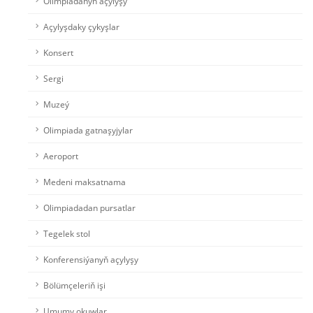
Olimpiadanyň açylyşy
Açylyşdaky çykyşlar
Konsert
Sergi
Muzeý
Olimpiada gatnaşyjylar
Aeroport
Medeni maksatnama
Olimpiadadan pursatlar
Tegelek stol
Konferensiýanyň açylyşy
Bölümçeleriň işi
Umumy okuwlar