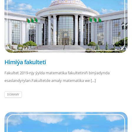
Himiýa fakulteti
Fakultet 2019-njy ýylda matematika fakultetiniň binýadynda
esaslandyrylan.Fakultetde amaly matematika we [...]
DOWAMY