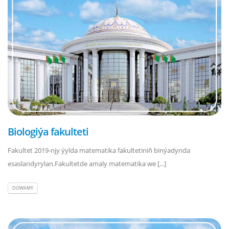
Biologiýa fakulteti
Fakultet 2019-njy ýylda matematika fakultetiniň binýadynda
esaslandyrylan.Fakultetde amaly matematika we [...]
DOWAMY