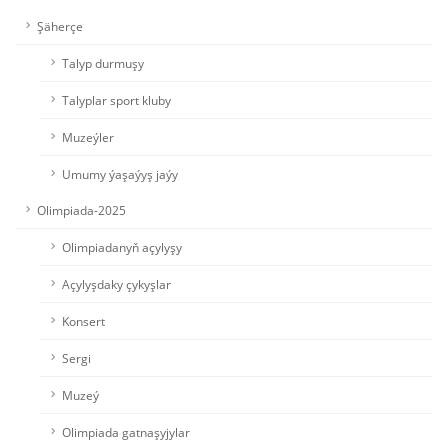
Şäherçe
Talyp durmuşy
Talyplar sport kluby
Muzeýler
Umumy ýaşaýyş jaýy
Olimpiada-2025
Olimpiadanyň açylyşy
Açylyşdaky çykyşlar
Konsert
Sergi
Muzeý
Olimpiada gatnaşyjylar