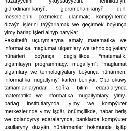
nazaryýetini ykdysadyýetiň, tehnikanyň,
gidrodinamikanyň, gidromehanikanyň dürli
meselelerini çözmekde ulanmak; kompýuterde
dizaýn işlerini taýýarlamak we geçirmek boýunça
ylmy-barlag işleri alnyp barylýar.
Fakultetiň uçurymlaryna amaly matematika we
informatika, maglumat ulgamlary we tehnologiýalary
hünärleri boýunça degişlilikde “matematik,
ulgamlaýyn programmaçy, mugallym”; “maglumat
ulgamlary we tehnologiýalary boýunça hünärmen,
informatika mugallymy” kärleri berilýär. Olar okuwy
tamamlanlaryndan soňra bilim edaralarynda
matematika we informatika mugallymlary, ylmy-
barlag institutlarynda, ylmy we kompýuter
merkezlerinde ylmy işgär, önümçilikde, habar beriş
we dolandyryş edaralarynda, banklarda kompýuter
usullaryny düzýän hünärmenler hökmünde işläp