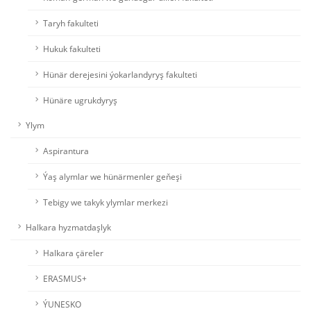
Taryh fakulteti
Hukuk fakulteti
Hünär derejesini ýokarlandyryş fakulteti
Hünäre ugrukdyryş
Ylym
Aspirantura
Ýaş alymlar we hünärmenler geňeşi
Tebigy we takyk ylymlar merkezi
Halkara hyzmatdaşlyk
Halkara çäreler
ERASMUS+
ÝUNESKO