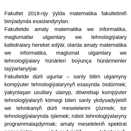
Fakultet 2019-njy ýylda matematika fakultetiniň
binýadynda esaslandyrylan.
Fakultetde amaly matematika we informatika,
maglumatlar ulgamlary we tehnologiýalary
kafedralary hereket edýär, olarda amaly matematika
we informatika, maglumat ulgamlary we
tehnologiýalary hünärleri boýunça hünärmenler
taýýarlanylýar.
Fakultetde dürli ugurlar – sanly bilim ulgamyny
kompýuter tehnologiýalarynyň esasynda ösdürmek;
ýakynlaşan usullary ulanyp, döwrebap kompýuter
tehnologiýalaryň kömegi bilen sanly ykdysadyýetiň
we tehnikanyň dürli meselelerini çözmek; tor
tehnologiýalarynda işlemek; robot tehnologiýalaryny
programmalaşdyrmak; amaly meseleleriň spektral