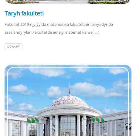
Taryh fakulteti
Fakultet 2019-njy ýylda matematika fakultetiniň binýadynda
esaslandyrylan.Fakultetde amaly matematika we [...]
DOWAMY