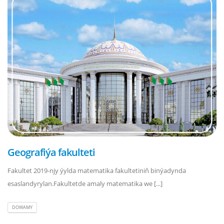
Geografiýa fakulteti
Fakultet 2019-njy ýylda matematika fakultetiniň binýadynda
esaslandyrylan.Fakultetde amaly matematika we [...]
DOWAMY