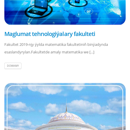
Maglumat tehnologiýalary fakulteti
Fakultet 2019-njy ýylda matematika fakultetiniň binýadynda
esaslandyrylan.Fakultetde amaly matematika we [...]
DOWAMY