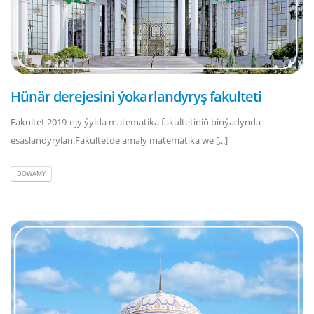
Hünär derejesini ýokarlandyryş fakulteti
Fakultet 2019-njy ýylda matematika fakultetiniň binýadynda
esaslandyrylan.Fakultetde amaly matematika we [...]
DOWAMY