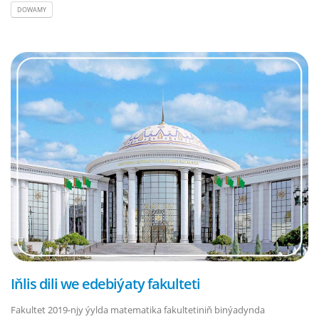
DOWAMY
Iňlis dili we edebiýaty fakulteti
Fakultet 2019-njy ýylda matematika fakultetiniň binýadynda