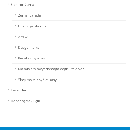
Elektron žurnal
Žurnal barada
Häzirki goýberilişi
Arhiw
Düzgünnama
Redaksion geňeş
Makalalary taýýarlamaga degişli talaplar
Ylmy makalanyň etikasy
Täzelikler
Habarlaşmak üçin