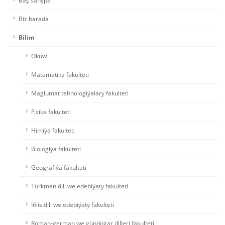
Biz barada
Bilim
Okuw
Matematika fakulteti
Maglumat tehnologiýalary fakulteti
Fizika fakulteti
Himiýa fakulteti
Biologiýa fakulteti
Geografiýa fakulteti
Türkmen dili we edebiýaty fakulteti
Iňlis dili we edebiýaty fakulteti
Roman-german we gündogar dilleri fakulteti