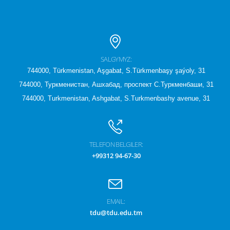
SALGYMYZ:
744000, Türkmenistan, Aşgabat, S.Türkmenbaşy şaýoly, 31
744000, Туркменистан, Ашхабад, проспект С.Туркменбаши, 31
744000, Turkmenistan, Ashgabat, S.Turkmenbashy avenue, 31
TELEFON BELGILER:
+99312 94-67-30
EMAIL:
tdu@tdu.edu.tm