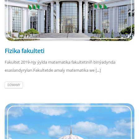
Fizika fakulteti
Fakultet 2019-njy ýylda matematika fakultetiniň binýadynda
esaslandyrylan.Fakultetde amaly matematika we [...]
DOWAMY