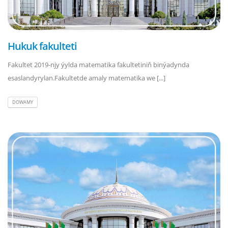
Hukuk fakulteti
Fakultet 2019-njy ýylda matematika fakultetiniň binýadynda
esaslandyrylan.Fakultetde amaly matematika we [...]
DOWAMY