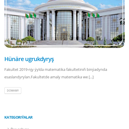
Hünäre ugrukdyryş
Fakultet 2019-njy ýylda matematika fakultetiniň binýadynda
esaslandyrylan.Fakultetde amaly matematika we [...]
DOWAMY
KATEGORIÝALAR
Baş sahypa