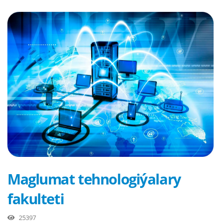
Maglumat tehnologiýalary
fakulteti
25397