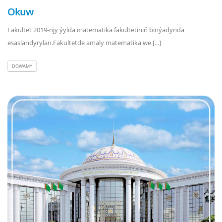
Okuw
Fakultet 2019-njy ýylda matematika fakultetiniň binýadynda
esaslandyrylan.Fakultetde amaly matematika we [...]
DOWAMY