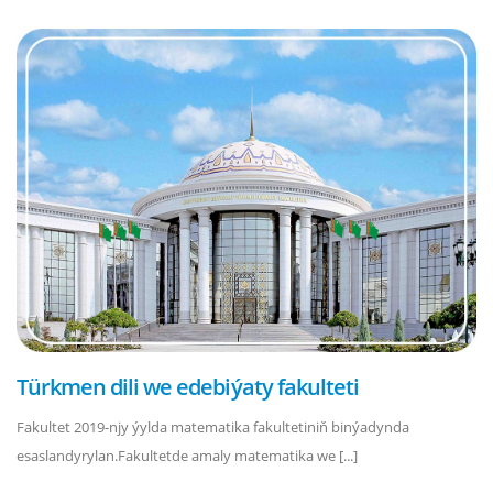
Türkmen dili we edebiýaty fakulteti
Fakultet 2019-njy ýylda matematika fakultetiniň binýadynda
esaslandyrylan.Fakultetde amaly matematika we [...]