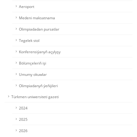
Aeroport
Medeni maksatnama
Olimpiadadan pursatlar
Tegelek stol
Konferensiýanyň açylyşy
Bölümçeleriň işi
Umumy okuwlar
Olimpiadanyň ýeňijileri
Türkmen uniwersiteti gazeti
2024
2025
2026