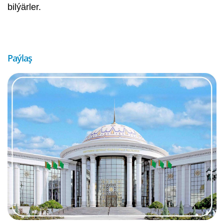
bilýärler.
Paýlaş