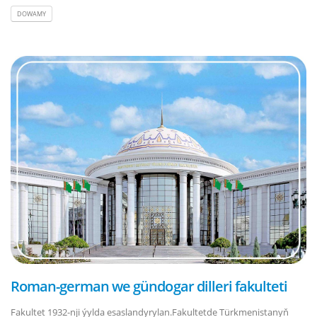
DOWAMY
Roman-german we gündogar dilleri fakulteti
Fakultet 1932-nji ýylda esaslandyrylan.Fakultetde Türkmenistanyň