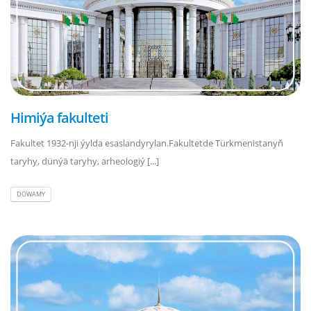
Himiýa fakulteti
Fakultet 1932-nji ýylda esaslandyrylan.Fakultetde Türkmenistanyň
taryhy, dünýä taryhy, arheologiý [...]
DOWAMY