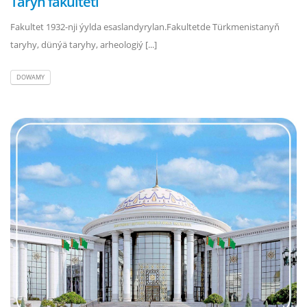
Taryh fakulteti
Fakultet 1932-nji ýylda esaslandyrylan.Fakultetde Türkmenistanyň
taryhy, dünýä taryhy, arheologiý [...]
DOWAMY