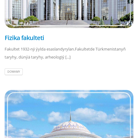
Fizika fakulteti
Fakultet 1932-nji ýylda esaslandyrylan.Fakultetde Türkmenistanyň
taryhy, dünýä taryhy, arheologiý [...]
DOWAMY