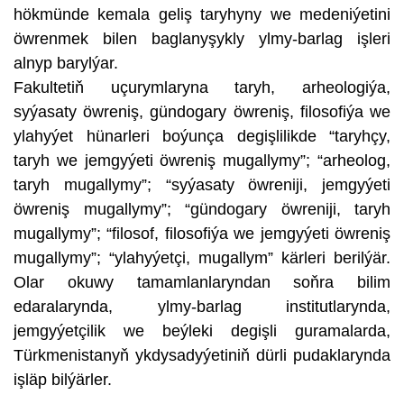
hökmünde kemala geliş taryhyny we medeniýetini
öwrenmek bilen baglanyşykly ylmy-barlag işleri
alnyp barylýar.
Fakultetiň uçurymlaryna taryh, arheologiýa,
syýasaty öwreniş, gündogary öwreniş, filosofiýa we
ylahyýet hünarleri boýunça degişlilikde “taryhçy,
taryh we jemgyýeti öwreniş mugallymy”; “arheolog,
taryh mugallymy”; “syýasaty öwreniji, jemgyýeti
öwreniş mugallymy”; “gündogary öwreniji, taryh
mugallymy”; “filosof, filosofiýa we jemgyýeti öwreniş
mugallymy”; “ylahyýetçi, mugallym” kärleri berilýär.
Olar okuwy tamamlanlaryndan soňra bilim
edaralarynda, ylmy-barlag institutlarynda,
jemgyýetçilik we beýleki degişli guramalarda,
Türkmenistanyň ykdysadyýetiniň dürli pudaklarynda
işläp bilýärler.