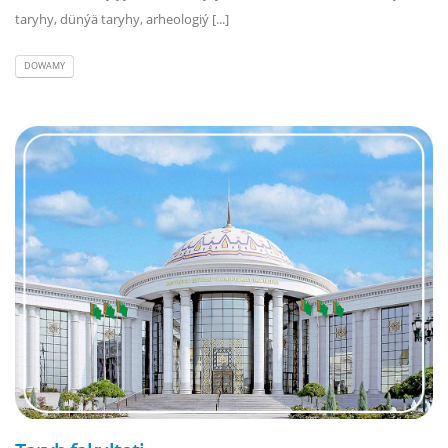
taryhy, dünýä taryhy, arheologiý [...]
DOWAMY