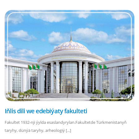
Iňlis dili we edebiýaty fakulteti
Fakultet 1932-nji ýylda esaslandyrylan.Fakultetde Türkmenistanyň
taryhy, dünýä taryhy, arheologiý [...]