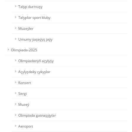
Talyp durmuşy
Talyplar sport kluby
Muzeýler
Umumy ýaşaýyş jaýy
Olimpiada-2025
Olimpiadanyň açylyşy
Açylyşdaky çykyşlar
Konsert
Sergi
Muzeý
Olimpiada gatnaşyjylar
Aeroport