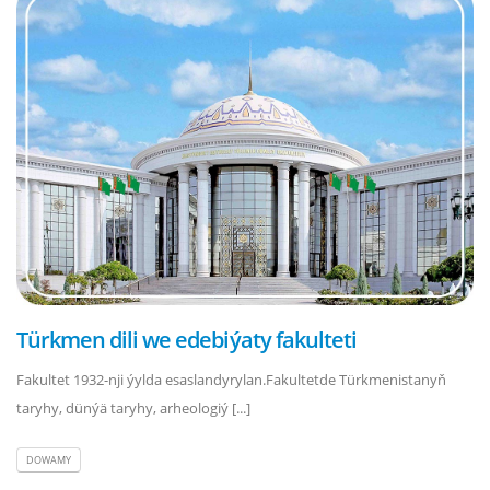
Türkmen dili we edebiýaty fakulteti
Fakultet 1932-nji ýylda esaslandyrylan.Fakultetde Türkmenistanyň
taryhy, dünýä taryhy, arheologiý [...]
DOWAMY