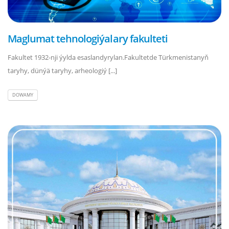
Maglumat tehnologiýalary fakulteti
Fakultet 1932-nji ýylda esaslandyrylan.Fakultetde Türkmenistanyň
taryhy, dünýä taryhy, arheologiý [...]
DOWAMY