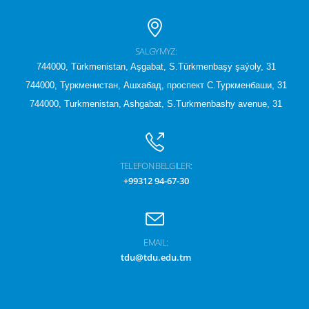
SALGYMYZ:
744000, Türkmenistan, Aşgabat, S.Türkmenbaşy şaýoly, 31
744000, Туркменистан, Ашхабад, проспект С.Туркменбаши, 31
744000, Turkmenistan, Ashgabat, S.Turkmenbashy avenue, 31
TELEFON BELGILER:
+99312 94-67-30
EMAIL:
tdu@tdu.edu.tm