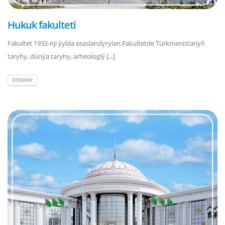
Hukuk fakulteti
Fakultet 1932-nji ýylda esaslandyrylan.Fakultetde Türkmenistanyň
taryhy, dünýä taryhy, arheologiý [...]
DOWAMY