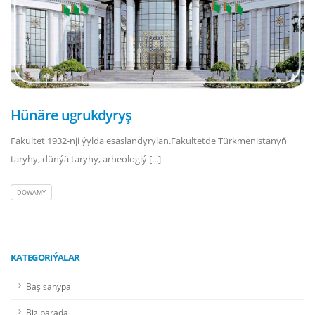
Hünäre ugrukdyryş
Fakultet 1932-nji ýylda esaslandyrylan.Fakultetde Türkmenistanyň
taryhy, dünýä taryhy, arheologiý [...]
DOWAMY
KATEGORIÝALAR
Baş sahypa
Biz barada