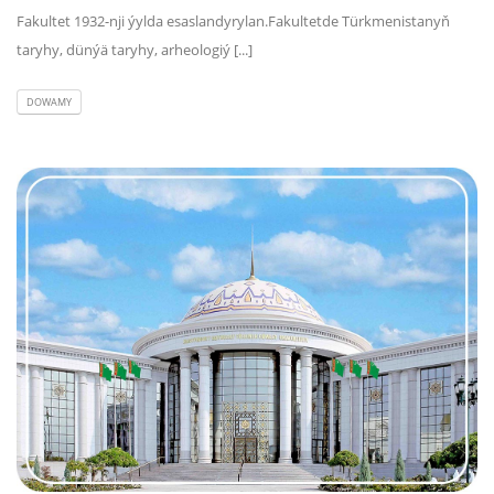
Fakultet 1932-nji ýylda esaslandyrylan.Fakultetde Türkmenistanyň
taryhy, dünýä taryhy, arheologiý [...]
DOWAMY