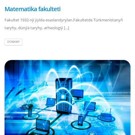
Matematika fakulteti
Fakultet 1932-nji ýylda esaslandyrylan.Fakultetde Türkmenistanyň
taryhy, dünýä taryhy, arheologiý [...]
DOWAMY