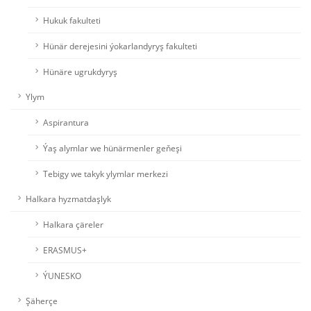
Hukuk fakulteti
Hünär derejesini ýokarlandyryş fakulteti
Hünäre ugrukdyryş
Ylym
Aspirantura
Ýaş alymlar we hünärmenler geňeşi
Tebigy we takyk ylymlar merkezi
Halkara hyzmatdaşlyk
Halkara çäreler
ERASMUS+
ÝUNESKO
Şäherçe