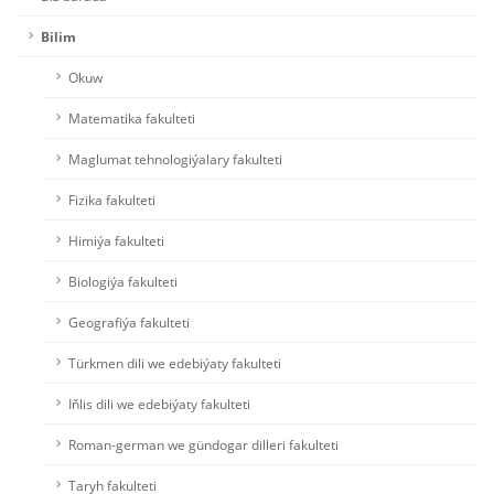
Bilim
Okuw
Matematika fakulteti
Maglumat tehnologiýalary fakulteti
Fizika fakulteti
Himiýa fakulteti
Biologiýa fakulteti
Geografiýa fakulteti
Türkmen dili we edebiýaty fakulteti
Iňlis dili we edebiýaty fakulteti
Roman-german we gündogar dilleri fakulteti
Taryh fakulteti