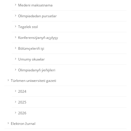
Medeni maksatnama
Olimpiadadan pursatlar
Tegelek stol
Konferensiýanyň açylyşy
Bölümçeleriň işi
Umumy okuwlar
Olimpiadanyň ýeňijileri
Türkmen uniwersiteti gazeti
2024
2025
2026
Elektron žurnal