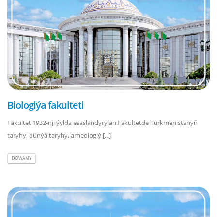
Biologiýa fakulteti
Fakultet 1932-nji ýylda esaslandyrylan.Fakultetde Türkmenistanyň
taryhy, dünýä taryhy, arheologiý [...]
DOWAMY