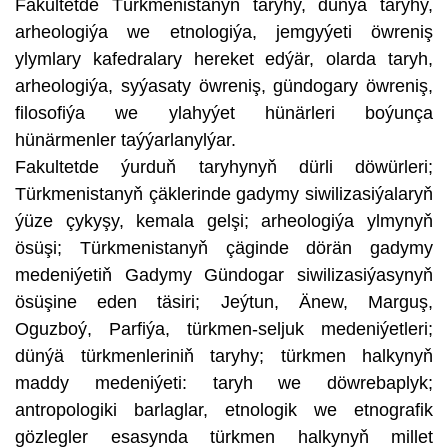
Fakultetde Türkmenistanyň taryhy, dünýä taryhy,
arheologiýa we etnologiýa, jemgyýeti öwreniş
ylymlary kafedralary hereket edýär, olarda taryh,
arheologiýa, syýasaty öwreniş, gündogary öwreniş,
filosofiýa we ylahyýet hünärleri boýunça
hünärmenler taýýarlanylýar.
Fakultetde ýurduň taryhynyň dürli döwürleri;
Türkmenistanyň çäklerinde gadymy siwilizasiýalaryň
ýüze çykyşy, kemala gelşi; arheologiýa ylmynyň
ösüşi; Türkmenistanyň çäginde dörän gadymy
medeniýetiň Gadymy Gündogar siwilizasiýasynyň
ösüşine eden täsiri; Jeýtun, Änew, Marguş,
Oguzboý, Parfiýa, türkmen-seljuk medeniýetleri;
dünýä türkmenleriniň taryhy; türkmen halkynyň
maddy medeniýeti: taryh we döwrebaplyk;
antropologiki barlaglar, etnologik we etnografik
gözlegler esasynda türkmen halkynyň millet