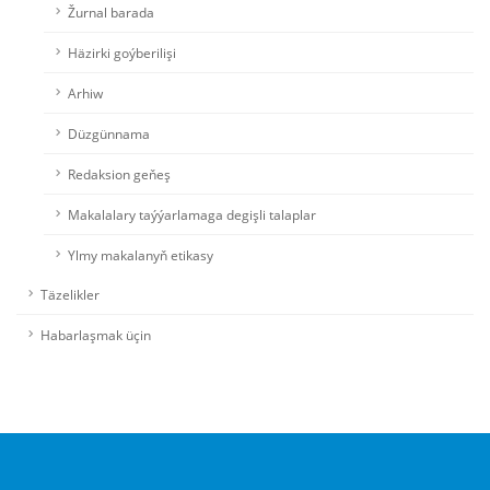
Žurnal barada
Häzirki goýberilişi
Arhiw
Düzgünnama
Redaksion geňeş
Makalalary taýýarlamaga degişli talaplar
Ylmy makalanyň etikasy
Täzelikler
Habarlaşmak üçin