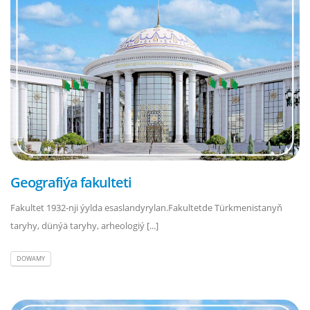
Geografiýa fakulteti
Fakultet 1932-nji ýylda esaslandyrylan.Fakultetde Türkmenistanyň
taryhy, dünýä taryhy, arheologiý [...]
DOWAMY