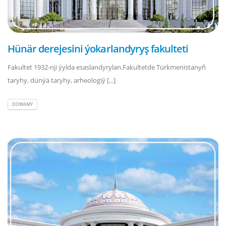
Hünär derejesini ýokarlandyryş fakulteti
Fakultet 1932-nji ýylda esaslandyrylan.Fakultetde Türkmenistanyň
taryhy, dünýä taryhy, arheologiý [...]
DOWAMY