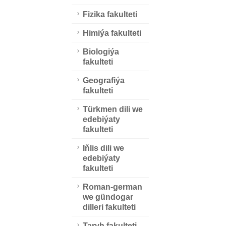
Fizika fakulteti
Himiýa fakulteti
Biologiýa
fakulteti
Geografiýa
fakulteti
Türkmen dili we
edebiýaty
fakulteti
Iňlis dili we
edebiýaty
fakulteti
Roman-german
we gündogar
dilleri fakulteti
Taryh fakulteti