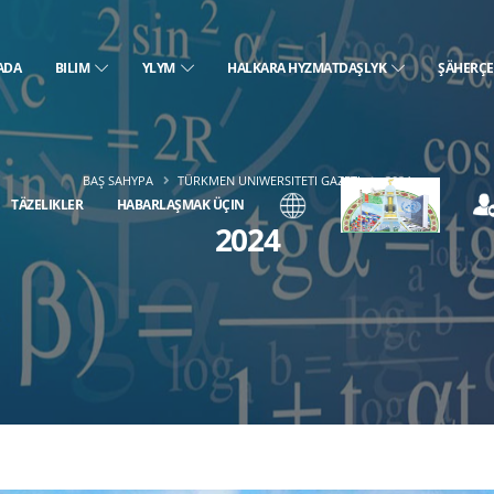
ADA
BILIM
YLYM
HALKARA HYZMATDAŞLYK
ŞÄHERÇ
BAŞ SAHYPA
TÜRKMEN UNIWERSITETI GAZETI
2024
TÄZELIKLER
HABARLAŞMAK ÜÇIN
2024