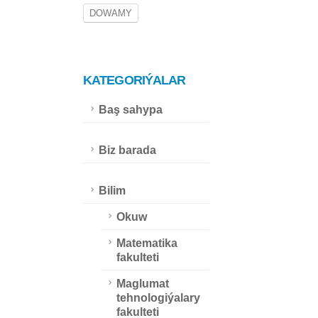
DOWAMY
KATEGORIÝALAR
Baş sahypa
Biz barada
Bilim
Okuw
Matematika
fakulteti
Maglumat
tehnologiýalary
fakulteti