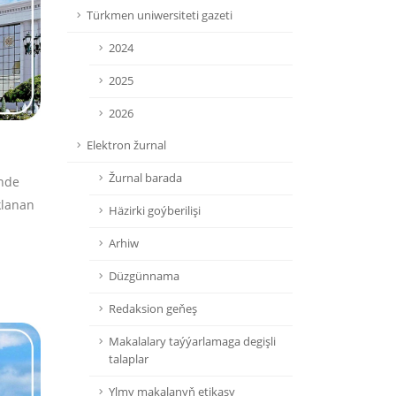
Türkmen uniwersiteti gazeti
2024
2025
2026
Elektron žurnal
Žurnal barada
nde
klanan
Häzirki goýberilişi
Arhiw
Düzgünnama
Redaksion geňeş
Makalalary taýýarlamaga degişli
talaplar
Ylmy makalanyň etikasy