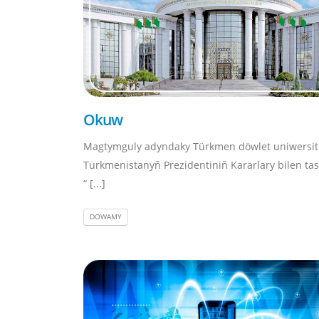
Okuw
Magtymguly adyndaky Türkmen döwlet uniwersit
Türkmenistanyň Prezidentiniň Kararlary bilen ta
“ [...]
DOWAMY