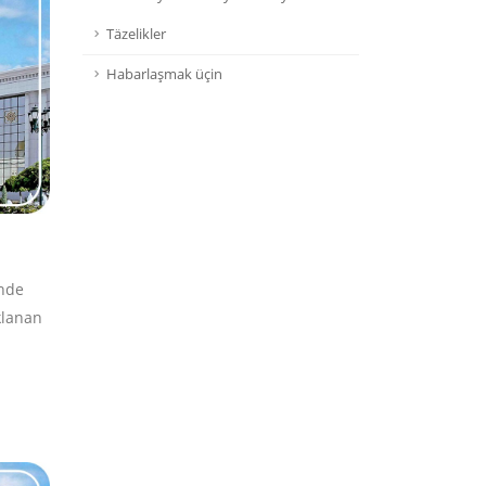
Täzelikler
Habarlaşmak üçin
nde
klanan