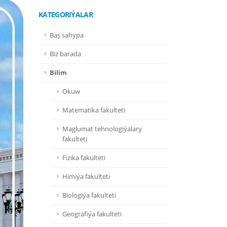
KATEGORIÝALAR
Baş sahypa
Biz barada
Bilim
Okuw
Matematika fakulteti
Maglumat tehnologiýalary
fakulteti
Fizika fakulteti
Himiýa fakulteti
Biologiýa fakulteti
Geografiýa fakulteti