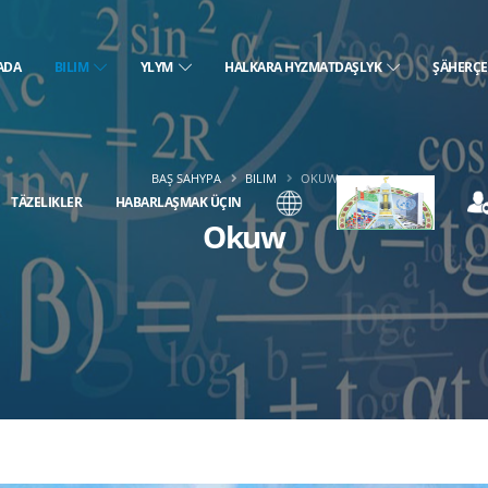
ADA
BILIM
YLYM
HALKARA HYZMATDAŞLYK
ŞÄHERÇ
BAŞ SAHYPA
BILIM
OKUW
TÄZELIKLER
HABARLAŞMAK ÜÇIN
Okuw