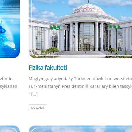
Fizika fakulteti
etinde
Magtymguly adyndaky Türkmen döwlet uniwersiteti
ssyklanan
Türkmenistanyň Prezidentiniň Kararlary bilen tassy
“ [...]
DOWAMY