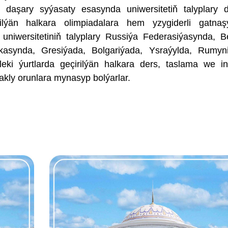
i daşary syýasaty esasynda uniwersitetiň talyplary 
ilýän halkara olimpiadalara hem yzygiderli gatnaşý
iwersitetiniň talyplary Russiýa Federasiýasynda, B
kasynda, Gresiýada, Bolgariýada, Ysraýylda, Rumyn
i ýurtlarda geçirilýän halkara ders, taslama we in
akly orunlara mynasyp bolýarlar.