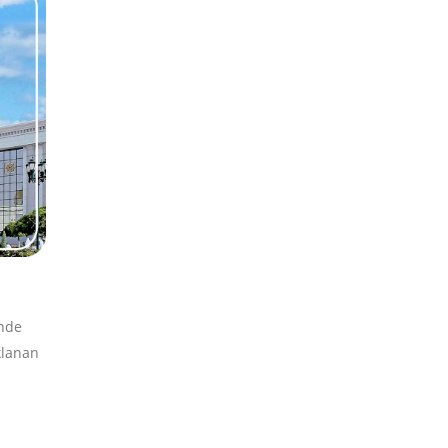
nde
klanan