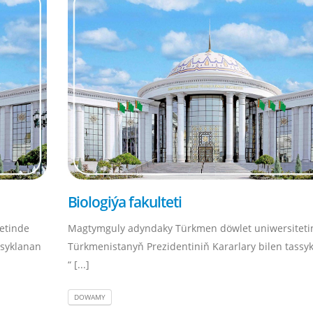
Biologiýa fakulteti
etinde
Magtymguly adyndaky Türkmen döwlet uniwersiteti
ssyklanan
Türkmenistanyň Prezidentiniň Kararlary bilen tassy
“ [...]
DOWAMY