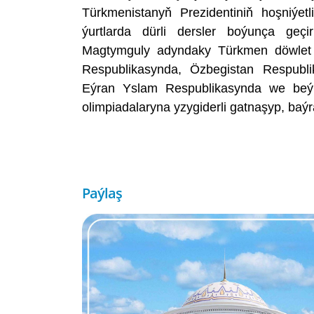
Türkmenistanyň Prezidentiniň hoşniýetl
ýurtlarda dürli dersler boýunça geçir
Magtymguly adyndaky Türkmen döwlet un
Respublikasynda, Özbegistan Respubli
Eýran Yslam Respublikasynda we beýlek
olimpiadalaryna yzygiderli gatnaşyp, baýr
Paýlaş