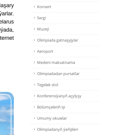
daşary
Konsert
arlar.
Sergi
elarus
Muzeý
iýada,
ternet
Olimpiada gatnaşyjylar
Aeroport
Medeni maksatnama
Olimpiadadan pursatlar
Tegelek stol
Konferensiýanyň açylyşy
Bölümçeleriň işi
Umumy okuwlar
Olimpiadanyň ýeňijileri