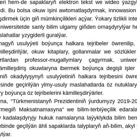
ikleri hem-de sapaklaryň elektron tekst we wideo ýazgy
di. Bu bolsa okuw işini awtomatlaşdyrmak, innowasion
dirmek üçin giň mümkinçilikleri açýar. Ýokary tizlikli int
, uniwersitetde sanly bilim ulgamy giňden ornaşdyrylýar 
lahatlar yzygiderli guralýar.
tmagyň usulyýeti boýunça halkara tejribeler öwrenilip
eşdirilýär, okuw kitaplary, gollanmalar we sözlükler
lardan professor-mugallymlary çagyrmak, uniwersi
milleşdiriş okuwlaryna ibermek boýunça degişli işler
riniň okadylyşynyň usulyýetiniň halkara tejribesini öw
inde geçirilýän ylmy-usuly maslahatlarda öz nutuklary
 boýunça öz tejribelerini kämilleşdirýärler.
na, “Türkmenistanyň Prezidentiniň ýurdumyzy 2019-20
megiň Maksatnamasyna” we bilim-terbiýeçilik edaral
kly kadalaşdyryjy hukuk namalaryna laýyklykda bilim be
inde geçilýän ähli sapaklarda talyplaryň aň-bilim, akyl ý
lýar.