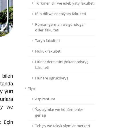
Türkmen dili we edebiýaty fakulteti
Iňlis dili we edebiýaty fakulteti
Roman-german we gündogar
dilleri fakulteti
Taryh fakulteti
Hukuk fakulteti
Hünär derejesini ýokarlandyryş
fakulteti
 bilen
Hünäre ugrukdyryş
standa
Ylym
y ýurt
urlara
Aspirantura
ary we
Ýaş alymlar we hünärmenler
geňeşi
k üçin
Tebigy we takyk ylymlar merkezi