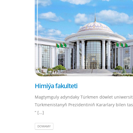
Himiýa fakulteti
Magtymguly adyndaky Türkmen döwlet uniwersit
Türkmenistanyň Prezidentiniň Kararlary bilen ta
“ [...]
DOWAMY