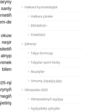
laryny
Halkara hyzmatdaşlyk
 sanly
ernetiň
Halkara çäreler
hem-de
ERASMUS+
ÝUNESKO
, okuw
 neşir
Şäherçe
tetiň
Talyp durmuşy
 alnyp
renmek
Talyplar sport kluby
 bilen
Muzeýler
Umumy ýaşaýyş jaýy
25-nji
arynyň
Olimpiada-2025
rmegiň
Olimpiadanyň açylyşy
etiriş
Açylyşdaky çykyşlar