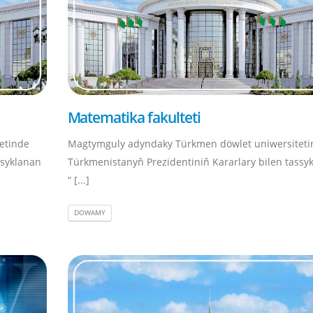
Matematika fakulteti
etinde
Magtymguly adyndaky Türkmen döwlet uniwersiteti
ssyklanan
Türkmenistanyň Prezidentiniň Kararlary bilen tassy
“ [...]
DOWAMY