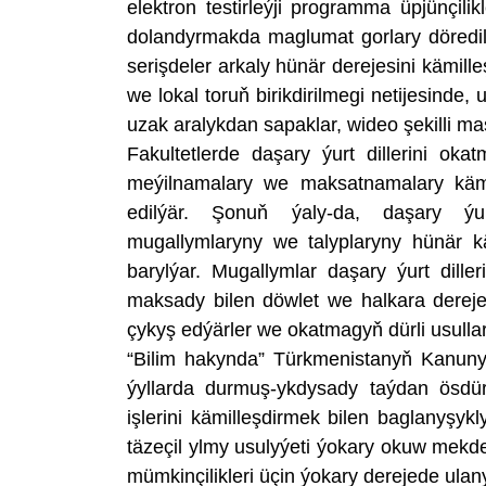
elektron testirleýji programma üpjünçil
dolandyrmakda maglumat gorlary döredil
serişdeler arkaly hünär derejesini kämilleş
we lokal toruň birikdirilmegi netijesinde
uzak aralykdan sapaklar, wideo şekilli mas
Fakultetlerde daşary ýurt dillerini oka
meýilnamalary we maksatnamalary kämill
edilýär. Şonuň ýaly-da, daşary ýurt
mugallymlaryny we talyplaryny hünär kä
barylýar. Mugallymlar daşary ýurt dille
maksady bilen döwlet we halkara derejes
çykyş edýärler we okatmagyň dürli usullary
“Bilim hakynda” Türkmenistanyň Kanuny
ýyllarda durmuş-ykdysady taýdan ösdür
işlerini kämilleşdirmek bilen baglanyşy
täzeçil ylmy usulyýeti ýokary okuw mekdeb
mümkinçilikleri üçin ýokary derejede ulany