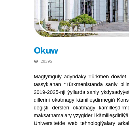
Okuw
29395
Magtymguly adyndaky Türkmen döwlet uni
tassyklanan “Türkmenistanda sanly bi
2019-2025-nji ýyllarda sanly ykdysadyý
dillerini okatmagy kämilleşdirmegiň Kon
degişli dersleri okatmagy kämilleşdi
maksatnamalary yzygiderli kämilleşdirilýä
Uniwersitetde web tehnologiýalary arkal