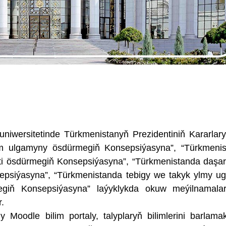
wersitetinde Türkmenistanyň Prezidentiniň Kararlary
lim ulgamyny ösdürmegiň Konsepsiýasyna”, “Türkmeni
eti ösdürmegiň Konsepsiýasyna”, “Türkmenistanda daşar
sepsiýasyna”, “Türkmenistanda tebigy we takyk ylmy ug
rmegiň Konsepsiýasyna” laýyklykda okuw meýilnamal
r.
y Moodle bilim portaly, talyplaryň bilimlerini barlama