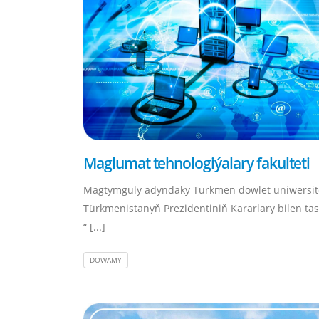
Maglumat tehnologiýalary fakulteti
Magtymguly adyndaky Türkmen döwlet uniwersit
Türkmenistanyň Prezidentiniň Kararlary bilen ta
“ [...]
DOWAMY