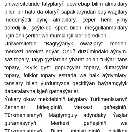
uniwersitetinde talyplaryň döwrebap bilim almaklary
bilen bir hatarda olaryň sapaklaryndan boş wagtlary
medeniýetli dynç almaklary, çeper hem ylmy
döredijilik, şeýle-de sport bilen meşgullanmaklary
üçin ähli şertler we mümkinçilikler döredilen.
Uniwersitetde “Bagtyýarlyk owazlary” medeni
merkezi hereket edýär. Onuň düzümindäki aýdym-
saz topary, talyp gyzlardan ybarat bolan “Diýar” tans
topary, “Kyrk gyz” gopuzçylar topary, dutarçylar
topary, folklor topary estrada we halk aýdymlary,
tanslary bilen ýurdumyzda geçirilýän baýramçylyk
dabaralaryna işjeň gatnaşýarlar.
Ýokary okuw mekdebiniň talyplary Türkmenistanyň
Zenanlar birleşiginiň Merkezi geňeşiniň,
Türkmenistanyň Magtymguly adyndaky Ýaşlar
guramasynyň Merkezi geňeşiniň we
Türkmenistanyň Bilim ministrliginiň bilelikde