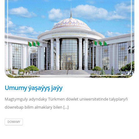
Umumy ýaşaýyş jaýy
Magtymguly adyndaky Türkmen döwlet uniwersitetinde talyplaryň
döwrebap bilim almaklary bilen [...]
DOWAMY