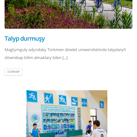
Talyp durmuşy
Magtymguly adyndaky Türkmen döwlet uniwersitetinde talyplaryň
döwrebap bilim almaklary bilen [...]
DOWAMY