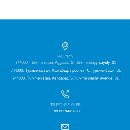
SALGYMYZ:
744000, Türkmenistan, Aşgabat, S.Türkmenbaşy şaýoly, 31
744000, Туркменистан, Ашхабад, проспект С.Туркменбаши, 31
744000, Turkmenistan, Ashgabat, S.Turkmenbashy avenue, 31
TELEFON BELGILER:
+99312 94-67-30