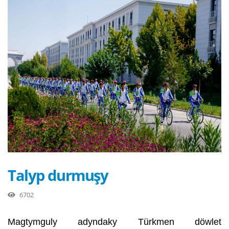
Talyp durmuşy
6702
Magtymguly adyndaky Türkmen döwlet