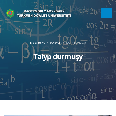
BAŞ SAHYPA
ŞÄHERÇE
TALYP DURMUŞY
Talyp durmuşy