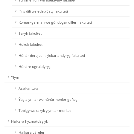
Türkmen dili we edebiýaty fakulteti
Iňlis dili we edebiýaty fakulteti
Roman-german we gündogar dilleri fakulteti
Taryh fakulteti
Hukuk fakulteti
Hünär derejesini ýokarlandyryş fakulteti
Hünäre ugrukdyryş
Ylym
Aspirantura
Ýaş alymlar we hünärmenler geňeşi
Tebigy we takyk ylymlar merkezi
Halkara hyzmatdaşlyk
Halkara çäreler