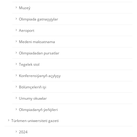
Muzeý
Olimpiada gatnaşyjylar
Aeroport
Medeni maksatnama
Olimpiadadan pursatlar
Tegelek stol
Konferensiýanyň açylyşy
Bölümçeleriň işi
Umumy okuwlar
Olimpiadanyň ýeňijileri
Türkmen uniwersiteti gazeti
2024