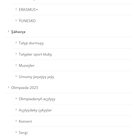
ERASMUS+
ÝUNESKO
Şäherçe
Talyp durmuşy
Talyplar sport kluby
Muzeýler
Umumy ýaşaýyş jaýy
Olimpiada-2025
Olimpiadanyň açylyşy
Açylyşdaky çykyşlar
Konsert
Sergi