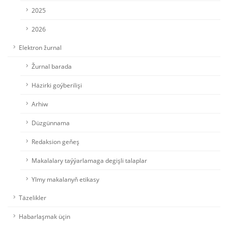
2025
2026
Elektron žurnal
Žurnal barada
Häzirki goýberilişi
Arhiw
Düzgünnama
Redaksion geňeş
Makalalary taýýarlamaga degişli talaplar
Ylmy makalanyň etikasy
Täzelikler
Habarlaşmak üçin