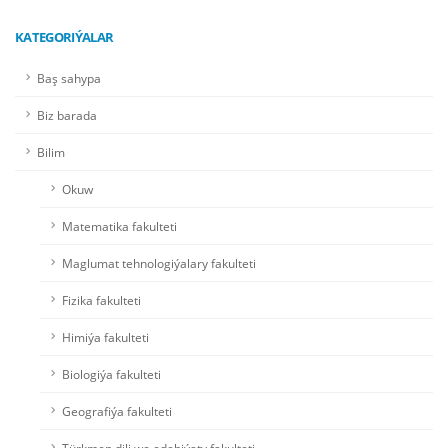
KATEGORIÝALAR
Baş sahypa
Biz barada
Bilim
Okuw
Matematika fakulteti
Maglumat tehnologiýalary fakulteti
Fizika fakulteti
Himiýa fakulteti
Biologiýa fakulteti
Geografiýa fakulteti