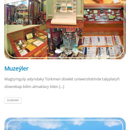
Muzeýler
Magtymguly adyndaky Türkmen döwlet uniwersitetinde talyplaryň
döwrebap bilim almaklary bilen [...]
DOWAMY