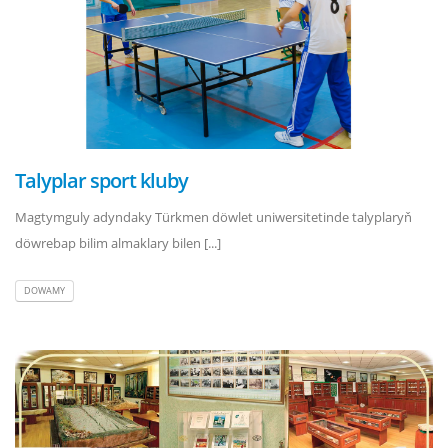
Talyplar sport kluby
Magtymguly adyndaky Türkmen döwlet uniwersitetinde talyplaryň
döwrebap bilim almaklary bilen [...]
DOWAMY