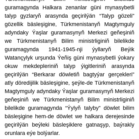
guramagynda Halkara zenanlar güni mynasybetli
talyp gyzlaryň arasynda geçirilýän “Talyp gözeli”
gözellik bäsleşigine, Türkmenistanyň Magtymguly
adyndaky Ýaşlar guramasynyň Merkezi geňeşiniň
we Türkmenistanyň Bilim ministrliginiň bilelikde
guramagynda 1941-1945-nji ýyllaryň Beýik
Watançylyk urşunda Ýeňiş güni mynasybetli ýokary
okuw mekdepleriniň talyp ýigitleriniň arasynda
geçirilýän “Berkarar döwletiň bagtyýar gerçekleri”
atly döredijilik bäsleşigine, şeýle-de Türkmenistanyň
Magtymguly adyndaky Ýaşlar guramasynyň Merkezi
geňeşiniň we Türkmenistanyň Bilim ministrliginiň
bilelikde guramagynda “Ýylyň talyby” döwlet bilim
bäsleşigine hem-de döwlet we halkara derejesinde
geçirilýän beýleki bäsleşiklere gatnaşyp, baýrakly
orunlara eýe bolýarlar.