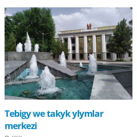
Tebigy we takyk ylymlar
merkezi