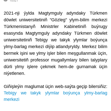
10521
2021-nji ýylda Magtymguly adyndaky Türkmen
döwlet uniwersitetiniň "Gözleg" ylym-bilim merkezi
Türkmenistanyň Ministrler Kabinetiniň buýrugy
esasynda Magtymguly adyndaky Türkmen döwlet
uniwersitetiniň Tebigy we takyk ylymlar boýunça
ylmy-barlag merkezi diýip atlandyryldy. Merkez bilim
bermek işini we ylmy işler bilen meşgullanmak üçin,
uniwersitetiñ professor mugallymlary bilen talyplary
dürli ylmy işlere çekmek hem-de gurnamak üçin
niýetlenen.
Giňişleýin maglumat üçin web-saýta geçip bilersiňiz:
Tebigy we takyk ylymlar boýunça ylmy-barlag
merkezi