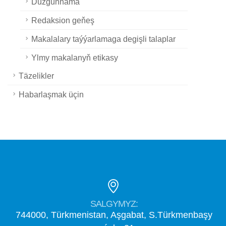
Düzgünnama
Redaksion geňeş
Makalalary taýýarlamaga degişli talaplar
Ylmy makalanyň etikasy
Täzelikler
Habarlaşmak üçin
SALGYMYZ:
744000, Türkmenistan, Aşgabat, S.Türkmenbaşy