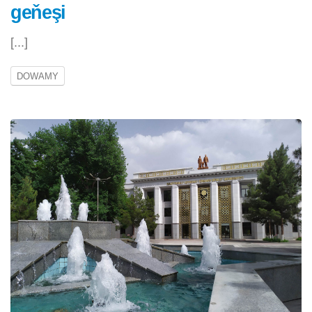
geňeşi
[...]
DOWAMY