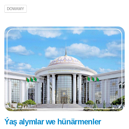
DOWAMY
Ýaş alymlar we hünärmenler