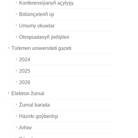
Konferensiýanyň açylyşy
Bölümçeleriň işi
Umumy okuwlar
Olimpiadanyň ýeňijileri
Türkmen uniwersiteti gazeti
2024
2025
2026
Elektron žurnal
Žurnal barada
Häzirki goýberilişi
Arhiw