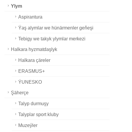
Ylym
Aspirantura
Ýaş alymlar we hünärmenler geňeşi
Tebigy we takyk ylymlar merkezi
Halkara hyzmatdaşlyk
Halkara çäreler
ERASMUS+
ÝUNESKO
Şäherçe
Talyp durmuşy
Talyplar sport kluby
Muzeýler