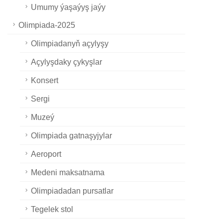
Umumy ýaşaýyş jaýy
Olimpiada-2025
Olimpiadanyň açylyşy
Açylyşdaky çykyşlar
Konsert
Sergi
Muzeý
Olimpiada gatnaşyjylar
Aeroport
Medeni maksatnama
Olimpiadadan pursatlar
Tegelek stol