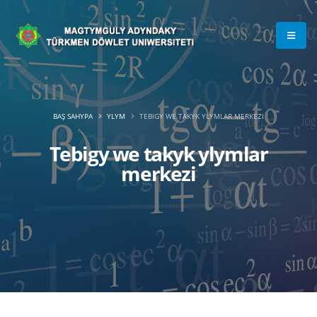
BAŞ SAHYPA
YLYM
TEBIGY WE TAKYK YLYMLAR MERKEZI
Tebigy we takyk ylymlar
merkezi