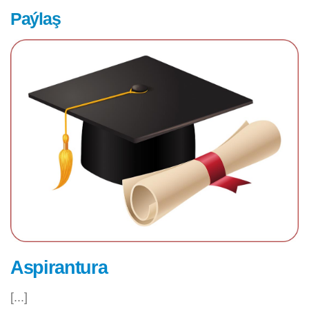
Paýlaş
Aspirantura
[...]