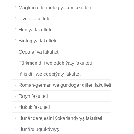
Maglumat tehnologiýalary fakulteti
Fizika fakulteti
Himiýa fakulteti
Biologiýa fakulteti
Geografiýa fakulteti
Türkmen dili we edebiýaty fakulteti
Iňlis dili we edebiýaty fakulteti
Roman-german we gündogar dilleri fakulteti
Taryh fakulteti
Hukuk fakulteti
Hünär derejesini ýokarlandyryş fakulteti
Hünäre ugrukdyryş