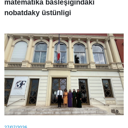
matematika bäsleşigindäki
nobatdaky üstünligi
27/07/2026