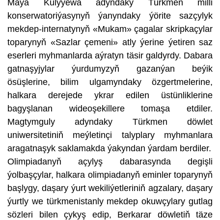
Maýa Kulyýewa adyndaky Türkmen milli
konserwatoriýasynyň ýanyndaky ýörite sazçylyk
mekdep-internatynyň «Mukam» çagalar skripkaçylar
toparynyň «Sazlar çemeni» atly ýerine ýetiren saz
eserleri myhmanlarda aýratyn täsir galdyrdy. Dabara
gatnaşyjylar ýurdumyzyň gazanýan beýik
ösüşlerine, bilim ulgamyndaky özgertmelerine,
halkara derejede ykrar edilen üstünliklerine
bagyşlanan wideoşekillere tomaşa etdiler.
Magtymguly adyndaky Türkmen döwlet
uniwersitetiniň meýletinçi talyplary myhmanlara
aragatnaşyk saklamakda ýakyndan ýardam berdiler.
Olimpiadanyň açylyş dabarasynda degişli
ýolbaşçylar, halkara olimpiadanyň eminler toparynyň
başlygy, daşary ýurt wekiliýetleriniň agzalary, daşary
ýurtly we türkmenistanly mekdep okuwçylary gutlag
sözleri bilen çykyş edip, Berkarar döwletiň täze