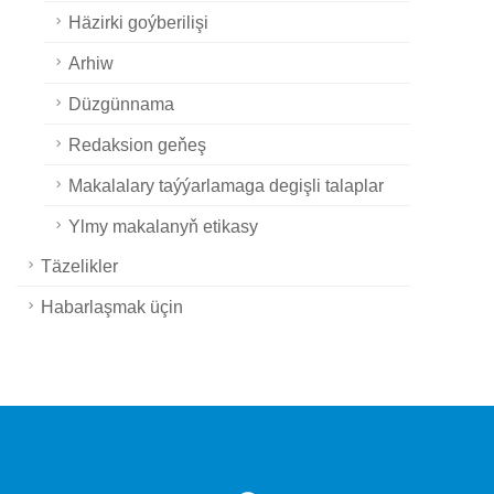
Häzirki goýberilişi
Arhiw
Düzgünnama
Redaksion geňeş
Makalalary taýýarlamaga degişli talaplar
Ylmy makalanyň etikasy
Täzelikler
Habarlaşmak üçin