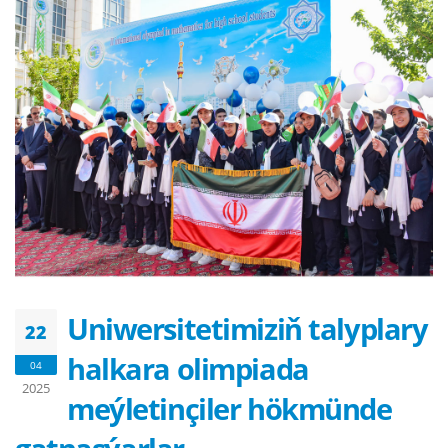
Uniwersitetimiziň talyplary
22
halkara olimpiada
04
2025
meýletinçiler hökmünde