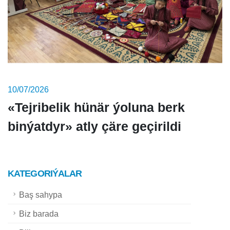
10/07/2026
«Tejribelik hünär ýoluna berk
binýatdyr» atly çäre geçirildi
KATEGORIÝALAR
Baş sahypa
Biz barada