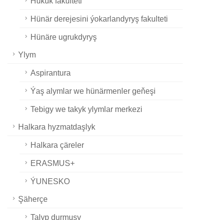
Hukuk fakulteti
Hünär derejesini ýokarlandyryş fakulteti
Hünäre ugrukdyryş
Ylym
Aspirantura
Ýaş alymlar we hünärmenler geňeşi
Tebigy we takyk ylymlar merkezi
Halkara hyzmatdaşlyk
Halkara çäreler
ERASMUS+
ÝUNESKO
Şäherçe
Talyp durmuşy