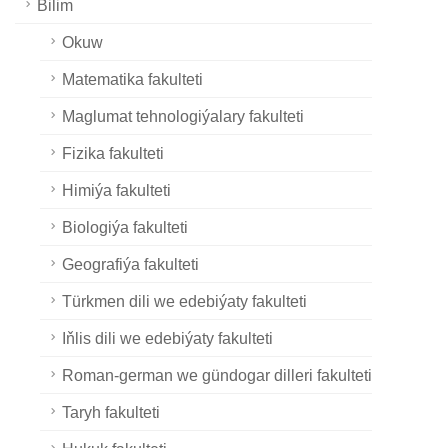
Bilim
Okuw
Matematika fakulteti
Maglumat tehnologiýalary fakulteti
Fizika fakulteti
Himiýa fakulteti
Biologiýa fakulteti
Geografiýa fakulteti
Türkmen dili we edebiýaty fakulteti
Iňlis dili we edebiýaty fakulteti
Roman-german we gündogar dilleri fakulteti
Taryh fakulteti