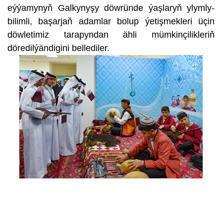
eýýamynyň Galkynyşy döwründe ýaşlaryň ylymly-
bilimli, başarjaň adamlar bolup ýetişmekleri üçin
döwletimiz tarapyndan ähli mümkinçilikleriň
döredilýändigini bellediler.