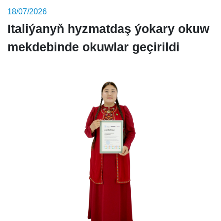
18/07/2026
Italiýanyň hyzmatdaş ýokary okuw
mekdebinde okuwlar geçirildi