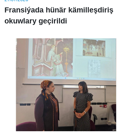
Fransiýada hünär kämilleşdiriş
okuwlary geçirildi