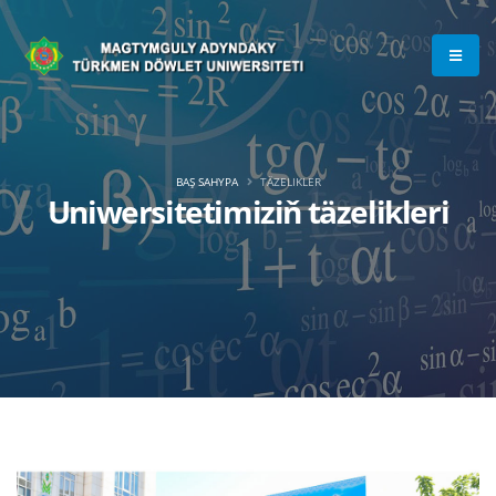
BAŞ SAHYPA
TÄZELIKLER
Uniwersitetimiziň täzelikleri