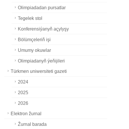
Olimpiadadan pursatlar
Tegelek stol
Konferensiýanyň açylyşy
Bölümçeleriň işi
Umumy okuwlar
Olimpiadanyň ýeňijileri
Türkmen uniwersiteti gazeti
2024
2025
2026
Elektron žurnal
Žurnal barada