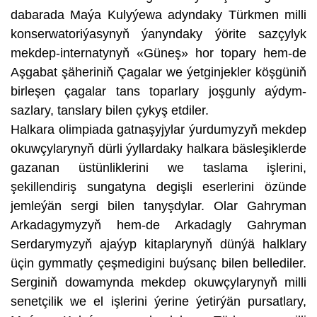
dabarada Maýa Kulyýewa adyndaky Türkmen milli
konserwatoriýasynyň ýanyndaky ýörite sazçylyk
mekdep-internatynyň «Güneş» hor topary hem-de
Aşgabat şäheriniň Çagalar we ýetginjekler köşgüniň
birleşen çagalar tans toparlary joşgunly aýdym-
sazlary, tanslary bilen çykyş etdiler.
Halkara olimpiada gatnaşyjylar ýurdumyzyň mekdep
okuwçylarynyň dürli ýyllardaky halkara bäsleşiklerde
gazanan üstünliklerini we taslama işlerini,
şekillendiriş sungatyna degişli eserlerini özünde
jemleýän sergi bilen tanyşdylar. Olar Gahryman
Arkadagymyzyň hem-de Arkadagly Gahryman
Serdarymyzyň ajaýyp kitaplarynyň dünýä halklary
üçin gymmatly çeşmedigini buýsanç bilen bellediler.
Serginiň dowamynda mekdep okuwçylarynyň milli
senetçilik we el işlerini ýerine ýetirýän pursatlary,