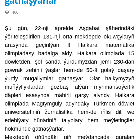
gatnaşýarlar
466
Şu gün, 22-nji aprelde Aşgabat şäherindäki
ýöriteleşdirilen 131-nji orta mekdepde okuwçylaryň
arasynda geçirilýän II Halkara matematika
olimpiadasy badalga aldy. Halkara olimpiada 15
döwletden, şol sanda ýurdumyzdan jemi 230-dan
gowrak zehinli ýaşlar hem-de 50-ä golaý daşary
ýurtly mugallymlar gatnaşýar. Olar halkymyzyň
müňýyllyklardan gözbaş alýan myhmansöýerlik
däpleri esasynda mähirli garşy alyndy. Halkara
olimpiada Magtymguly adyndaky Türkmen döwlet
uniwersitetiniň žurnalistika hem-de iňlis dili we
edebiýaty hünäriniň talyplary hem meýletinçiler
hökmünde gatnaşýarlar.
Mekdebiň öňündäki giň meýdançada guralan