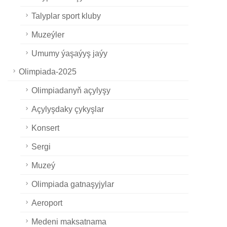
Talyplar sport kluby
Muzeýler
Umumy ýaşaýyş jaýy
Olimpiada-2025
Olimpiadanyň açylyşy
Açylyşdaky çykyşlar
Konsert
Sergi
Muzeý
Olimpiada gatnaşyjylar
Aeroport
Medeni maksatnama