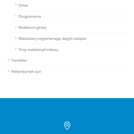
Arhiw
Düzgünnama
Redaksion geňeş
Makalalary taýýarlamaga degişli talaplar
Ylmy makalanyň etikasy
Täzelikler
Habarlaşmak üçin