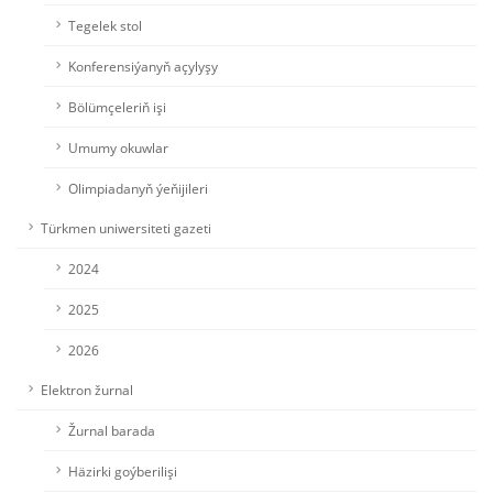
Tegelek stol
Konferensiýanyň açylyşy
Bölümçeleriň işi
Umumy okuwlar
Olimpiadanyň ýeňijileri
Türkmen uniwersiteti gazeti
2024
2025
2026
Elektron žurnal
Žurnal barada
Häzirki goýberilişi