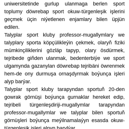
uniwersitetinde gurlup ulanmaga berlen sport
toplumy döwrebap sport okuw-türgenleşik işlerini
geçmek üçin niýetlenen enjamlary bilen üpjün
edilen.
Talyplar sport kluby professor-mugallymlary we
talyplary sporta köpçülikleýin çekmek, olaryň fiziki
mümkinçiliklerini gözläp tapyp, olary ösdürmek,
tejribede giňden ulanmak, bedenterbiýe we sport
ulgamynda gazanylan döwrebap tejribäni öwrenmek
hem-de ony durmuşa ornaşdyrmak boýunça işleri
alyp barýar.
Talyplar sport kluby tarapyndan sportuň 20-den
gowrak görnüşi boýunça gurnaklar hereket edip,
tejribeli türgenleşdiriji-mugallymlar tarapyndan
professor-mugallymlar we talyplar bilen sportuň
görnüşleri boýunça meýilnamalaýyn esasda okuw-
türgenleşik işleri alnyp barylýar.