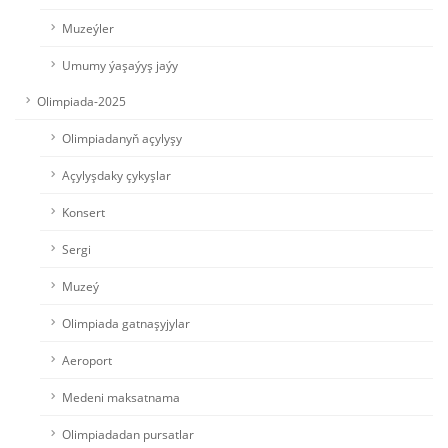
Muzeýler
Umumy ýaşaýyş jaýy
Olimpiada-2025
Olimpiadanyň açylyşy
Açylyşdaky çykyşlar
Konsert
Sergi
Muzeý
Olimpiada gatnaşyjylar
Aeroport
Medeni maksatnama
Olimpiadadan pursatlar