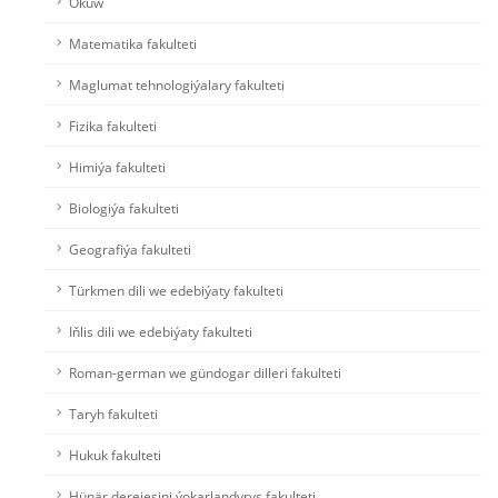
Okuw
Matematika fakulteti
Maglumat tehnologiýalary fakulteti
Fizika fakulteti
Himiýa fakulteti
Biologiýa fakulteti
Geografiýa fakulteti
Türkmen dili we edebiýaty fakulteti
Iňlis dili we edebiýaty fakulteti
Roman-german we gündogar dilleri fakulteti
Taryh fakulteti
Hukuk fakulteti
Hünär derejesini ýokarlandyryş fakulteti