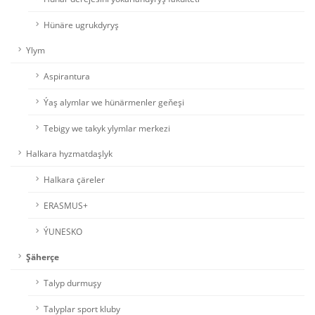
Hünäre ugrukdyryş
Ylym
Aspirantura
Ýaş alymlar we hünärmenler geňeşi
Tebigy we takyk ylymlar merkezi
Halkara hyzmatdaşlyk
Halkara çäreler
ERASMUS+
ÝUNESKO
Şäherçe
Talyp durmuşy
Talyplar sport kluby