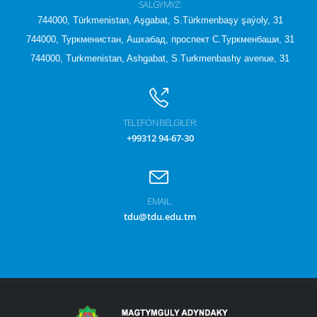
SALGYMYZ:
744000, Türkmenistan, Aşgabat, S.Türkmenbaşy şaýoly, 31
744000, Туркменистан, Ашхабад, проспект С.Туркменбаши, 31
744000, Turkmenistan, Ashgabat, S.Turkmenbashy avenue, 31
TELEFON BELGILER:
+99312 94-67-30
EMAIL:
tdu@tdu.edu.tm