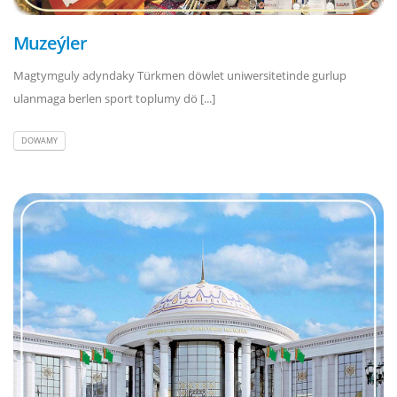
Muzeýler
Magtymguly adyndaky Türkmen döwlet uniwersitetinde gurlup
ulanmaga berlen sport toplumy dö [...]
DOWAMY