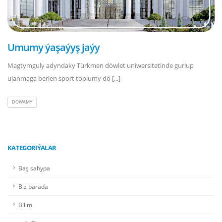
Umumy ýaşaýyş jaýy
Magtymguly adyndaky Türkmen döwlet uniwersitetinde gurlup
ulanmaga berlen sport toplumy dö [...]
DOWAMY
KATEGORIÝALAR
Baş sahypa
Biz barada
Bilim