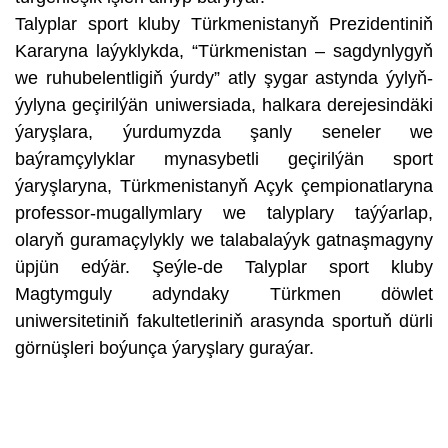
Talyplar sport kluby Türkmenistanyň Prezidentiniň
Kararyna laýyklykda, “Türkmenistan – sagdynlygyň
we ruhubelentligiň ýurdy” atly şygar astynda ýylyň-
ýylyna geçirilýän uniwersiada, halkara derejesindäki
ýaryşlara, ýurdumyzda şanly seneler we
baýramçylyklar mynasybetli geçirilýän sport
ýaryşlaryna, Türkmenistanyň Açyk çempionatlaryna
professor-mugallymlary we talyplary taýýarlap,
olaryň guramaçylykly we talabalaýyk gatnaşmagyny
üpjün edýär. Şeýle-de Talyplar sport kluby
Magtymguly adyndaky Türkmen döwlet
uniwersitetiniň fakultetleriniň arasynda sportuň dürli
görnüşleri boýunça ýaryşlary guraýar.