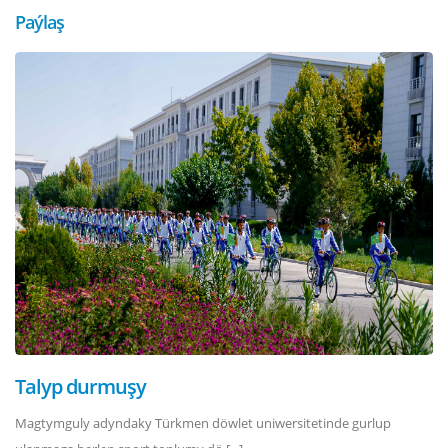
Paýlaş
Talyp durmuşy
Magtymguly adyndaky Türkmen döwlet uniwersitetinde gurlup