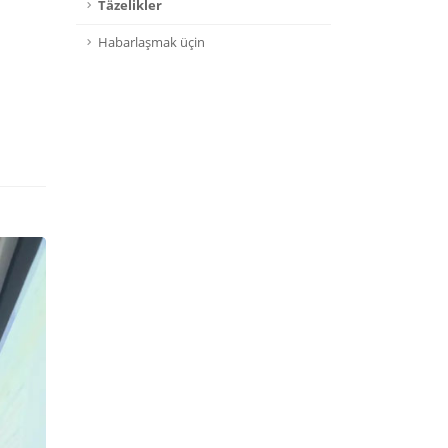
Täzelikler
Habarlaşmak üçin