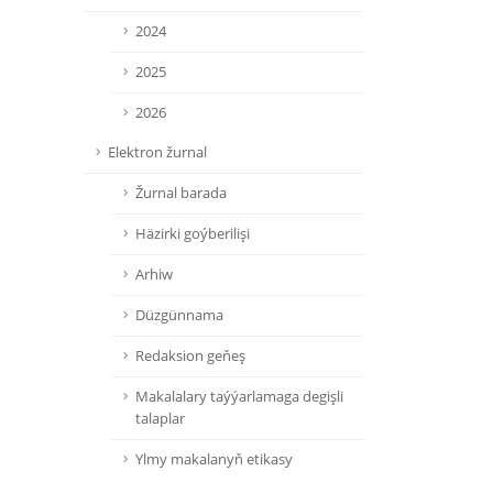
2024
2025
2026
Elektron žurnal
Žurnal barada
Häzirki goýberilişi
Arhiw
Düzgünnama
Redaksion geňeş
Makalalary taýýarlamaga degişli
talaplar
Ylmy makalanyň etikasy