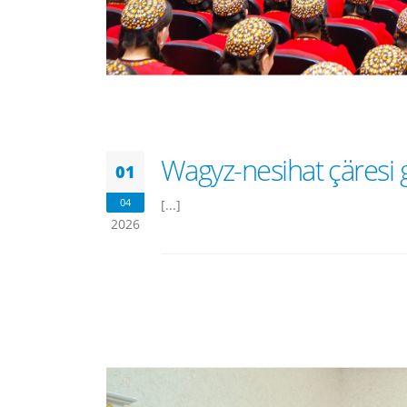
Wagyz-nesihat çäresi g
01
04
[...]
2026