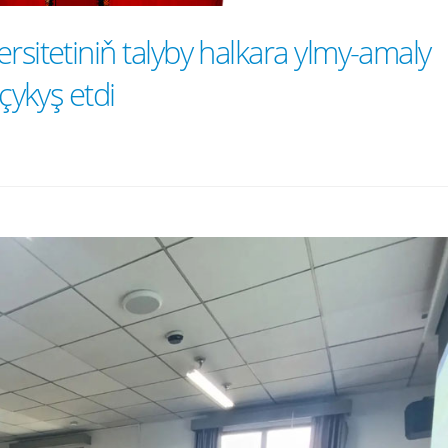
sitetiniň talyby halkara ylmy-amaly
 çykyş etdi