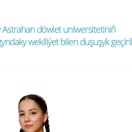
Astrahan döwlet uniwersitetiniň
yndaky wekiliýet bilen duşuşyk geçiril