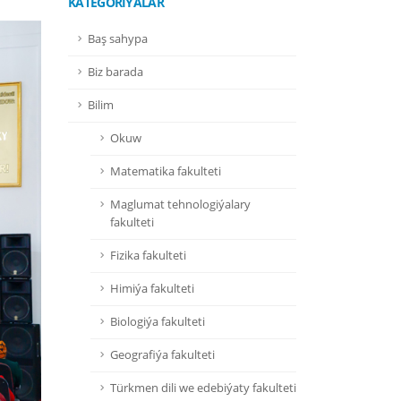
KATEGORIÝALAR
Baş sahypa
Biz barada
Bilim
Okuw
Matematika fakulteti
Maglumat tehnologiýalary
fakulteti
Fizika fakulteti
Himiýa fakulteti
Biologiýa fakulteti
Geografiýa fakulteti
Türkmen dili we edebiýaty fakulteti