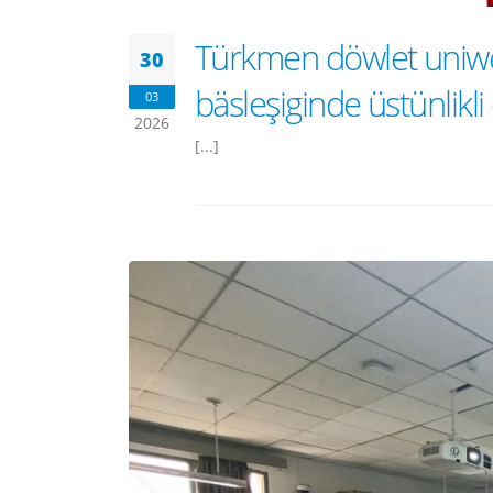
Türkmen döwlet uniwer
30
bäsleşiginde üstünlikli
03
2026
[...]