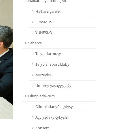
Halkara hyzmatdaşlyk
Halkara çäreler
ERASMUS+
ÝUNESKO
Şäherçe
Talyp durmuşy
Talyplar sport kluby
Muzeýler
Umumy ýaşaýyş jaýy
Olimpiada-2025
Olimpiadanyň açylyşy
Açylyşdaky çykyşlar
Konsert