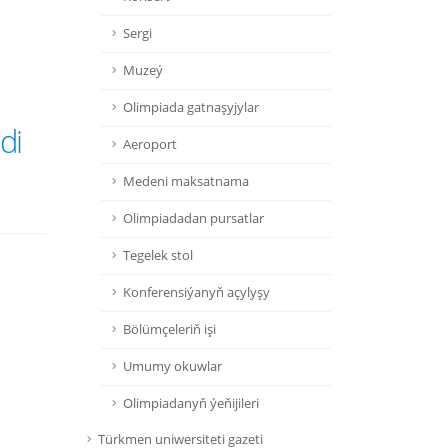
Sergi
Muzeý
Olimpiada gatnaşyjylar
di
Aeroport
Medeni maksatnama
Olimpiadadan pursatlar
Tegelek stol
Konferensiýanyň açylyşy
Bölümçeleriň işi
Umumy okuwlar
Olimpiadanyň ýeňijileri
Türkmen uniwersiteti gazeti