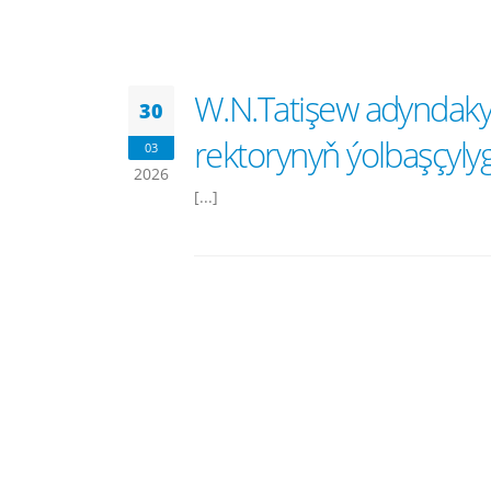
W.N.Tatişew adyndaky 
30
rektorynyň ýolbaşçylyg
03
2026
[...]