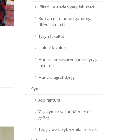
Iňlis dili we edebiýaty fakulteti
Roman-german we gündogar
dilleri fakulteti
Taryh fakulteti
Hukuk fakulteti
Hünär derejesini ýokarlandyryş
fakulteti
Hünäre ugrukdyryş
Ylym
Aspirantura
Ýaş alymlar we hünärmenler
geňeşi
Tebigy we takyk ylymlar merkezi