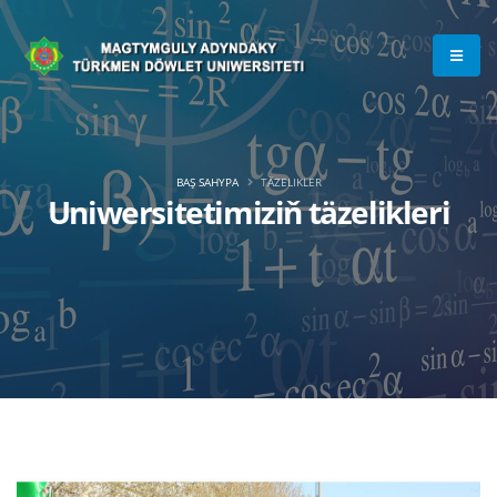
BAŞ SAHYPA
TÄZELIKLER
Uniwersitetimiziň täzelikleri