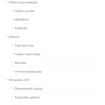
Halkara hyzmatdaşlyk
Halkara çäreler
ERASMUS+
ÝUNESKO
Şäherçe
Talyp durmuşy
Talyplar sport kluby
Muzeýler
Umumy ýaşaýyş jaýy
Olimpiada-2025
Olimpiadanyň açylyşy
Açylyşdaky çykyşlar