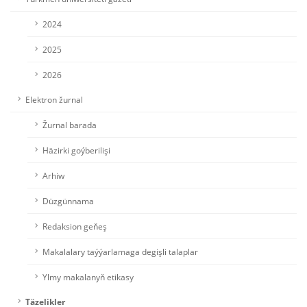
2024
2025
2026
Elektron žurnal
Žurnal barada
Häzirki goýberilişi
Arhiw
Düzgünnama
Redaksion geňeş
Makalalary taýýarlamaga degişli talaplar
Ylmy makalanyň etikasy
Täzelikler