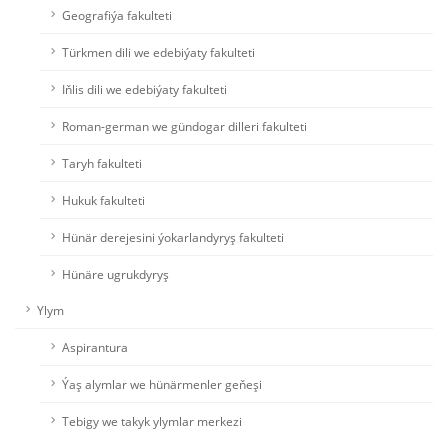
Geografiýa fakulteti
Türkmen dili we edebiýaty fakulteti
Iňlis dili we edebiýaty fakulteti
Roman-german we gündogar dilleri fakulteti
Taryh fakulteti
Hukuk fakulteti
Hünär derejesini ýokarlandyryş fakulteti
Hünäre ugrukdyryş
Ylym
Aspirantura
Ýaş alymlar we hünärmenler geňeşi
Tebigy we takyk ylymlar merkezi