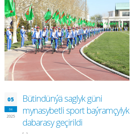
Bütindünýä saglyk güni
05
mynasybetli sport baýramçylyk
04
2025
dabarasy geçirildi
[...]