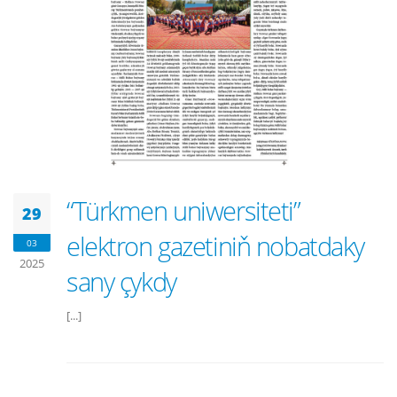
“Türkmen uniwersiteti”
29
elektron gazetiniň nobatdaky
03
2025
sany çykdy
[...]