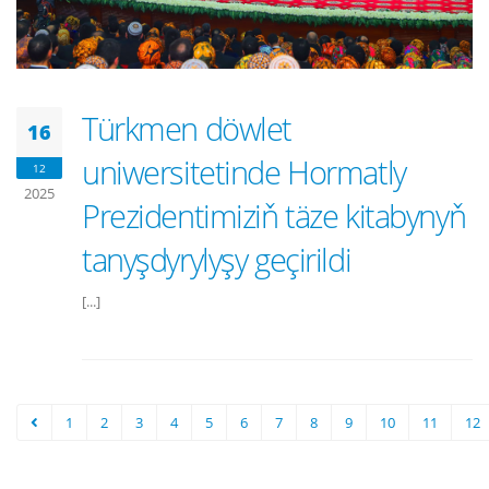
Türkmen döwlet
16
uniwersitetinde Hormatly
12
2025
Prezidentimiziň täze kitabynyň
tanyşdyrylyşy geçirildi
[...]
1
2
3
4
5
6
7
8
9
10
11
12