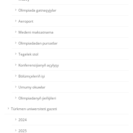
Olimpiada gatnaşyjylar
Aeroport
Medeni maksatnama
Olimpiadadan pursatlar
Tegelek stol
Konferensiýanyň açylyşy
Bölümçeleriň işi
Umumy okuwlar
Olimpiadanyň ýeňijileri
Türkmen uniwersiteti gazeti
2024
2025