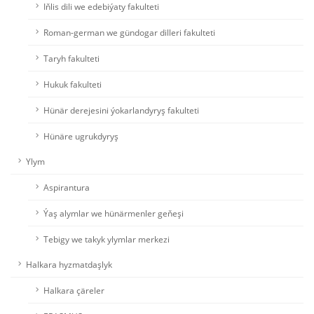
Iňlis dili we edebiýaty fakulteti
Roman-german we gündogar dilleri fakulteti
Taryh fakulteti
Hukuk fakulteti
Hünär derejesini ýokarlandyryş fakulteti
Hünäre ugrukdyryş
Ylym
Aspirantura
Ýaş alymlar we hünärmenler geňeşi
Tebigy we takyk ylymlar merkezi
Halkara hyzmatdaşlyk
Halkara çäreler