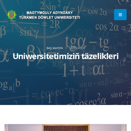
BAŞ SAHYPA
TÄZELIKLER
Uniwersitetimiziň täzelikleri