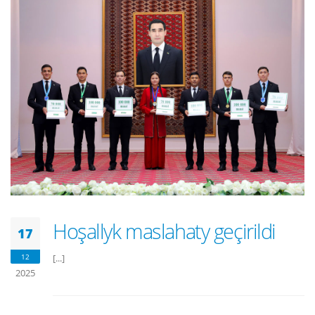
Hoşallyk maslahaty geçirildi
17
12
[...]
2025