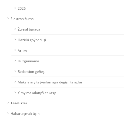
2026
Elektron žurnal
Žurnal barada
Häzirki goýberilişi
Arhiw
Düzgünnama
Redaksion geňeş
Makalalary taýýarlamaga degişli talaplar
Ylmy makalanyň etikasy
Täzelikler
Habarlaşmak üçin