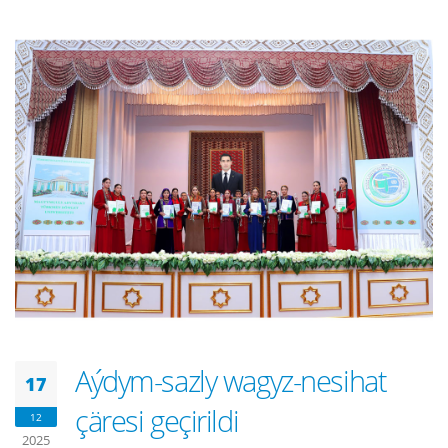
Aýdym-sazly wagyz-nesihat
17
çäresi geçirildi
12
2025