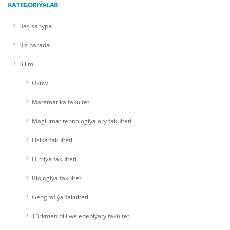
KATEGORIÝALAR
Baş sahypa
Biz barada
Bilim
Okuw
Matematika fakulteti
Maglumat tehnologiýalary fakulteti
Fizika fakulteti
Himiýa fakulteti
Biologiýa fakulteti
Geografiýa fakulteti
Türkmen dili we edebiýaty fakulteti