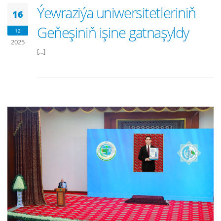
Ýewraziýa uniwersitetleriniň
16
Geňeşiniň işine gatnaşyldy
12
2025
[...]