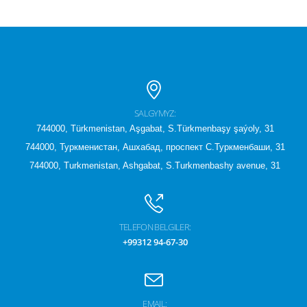
SALGYMYZ:
744000, Türkmenistan, Aşgabat, S.Türkmenbaşy şaýoly, 31
744000, Туркменистан, Ашхабад, проспект С.Туркменбаши, 31
744000, Turkmenistan, Ashgabat, S.Turkmenbashy avenue, 31
TELEFON BELGILER:
+99312 94-67-30
EMAIL: