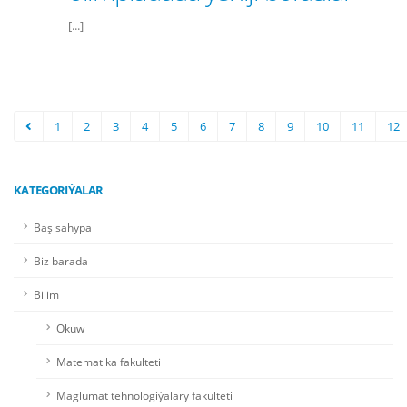
[...]
1
2
3
4
5
6
7
8
9
10
11
12
KATEGORIÝALAR
Baş sahypa
Biz barada
Bilim
Okuw
Matematika fakulteti
Maglumat tehnologiýalary fakulteti