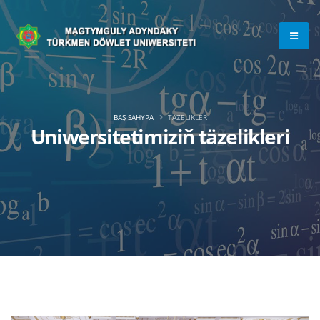
BAŞ SAHYPA
TÄZELIKLER
Uniwersitetimiziň täzelikleri