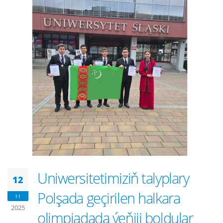
Uniwersitetimiziň talyplary
12
Polşada geçirilen halkara
11
2025
olimpiadada ýeňiji boldular