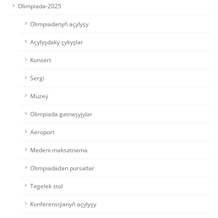
Olimpiada-2025
Olimpiadanyň açylyşy
Açylyşdaky çykyşlar
Konsert
Sergi
Muzeý
Olimpiada gatnaşyjylar
Aeroport
Medeni maksatnama
Olimpiadadan pursatlar
Tegelek stol
Konferensiýanyň açylyşy