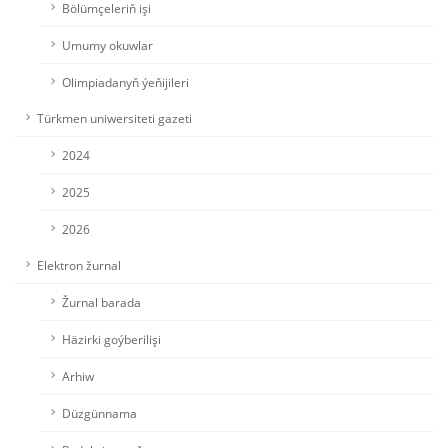
Bölümçeleriň işi
Umumy okuwlar
Olimpiadanyň ýeňijileri
Türkmen uniwersiteti gazeti
2024
2025
2026
Elektron žurnal
Žurnal barada
Häzirki goýberilişi
Arhiw
Düzgünnama