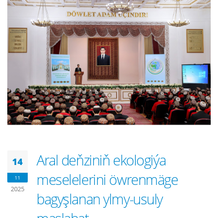
Aral deňziniň ekologiýa
14
meselelerini öwrenmäge
11
2025
bagyşlanan ylmy-usuly