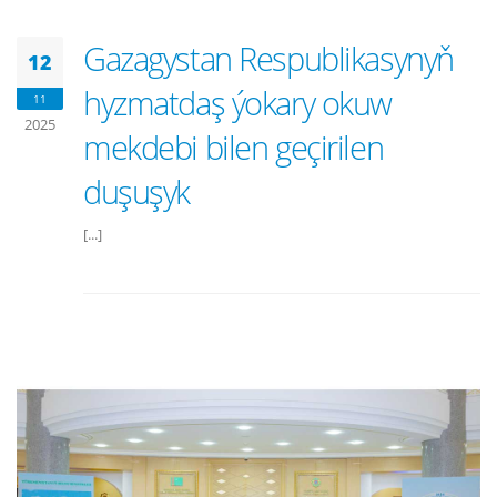
Gazagystan Respublikasynyň
12
hyzmatdaş ýokary okuw
11
2025
mekdebi bilen geçirilen
duşuşyk
[...]