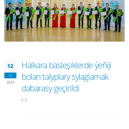
Halkara bäsleşiklerde ýeňiji
12
bolan talyplary sylaglamak
11
2025
dabarasy geçirildi
[...]