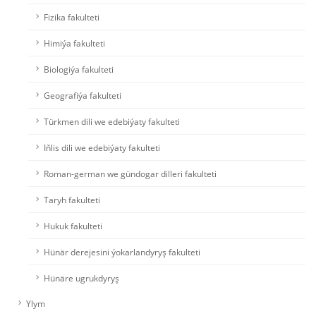
Fizika fakulteti
Himiýa fakulteti
Biologiýa fakulteti
Geografiýa fakulteti
Türkmen dili we edebiýaty fakulteti
Iňlis dili we edebiýaty fakulteti
Roman-german we gündogar dilleri fakulteti
Taryh fakulteti
Hukuk fakulteti
Hünär derejesini ýokarlandyryş fakulteti
Hünäre ugrukdyryş
Ylym