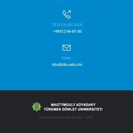
TELEFON BELGILER:
+99312 94-67-30
EMAIL:
tdu@tdu.edu.tm
© Hemme hukuklary goralan - 2026.