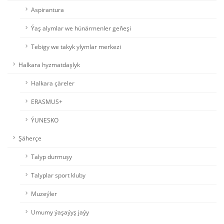
Aspirantura
Ýaş alymlar we hünärmenler geňeşi
Tebigy we takyk ylymlar merkezi
Halkara hyzmatdaşlyk
Halkara çäreler
ERASMUS+
ÝUNESKO
Şäherçe
Talyp durmuşy
Talyplar sport kluby
Muzeýler
Umumy ýaşaýyş jaýy