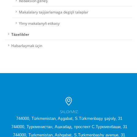
Redaksion geňeş
Makalalary taýýarlamaga degişli talaplar
Ylmy makalanyň etikasy
Täzelikler
Habarlaşmak üçin
SALGYMYZ:
744000, Türkmenistan, Aşgabat, S.Türkmenbaşy şaýoly, 31
744000, Туркменистан, Ашхабад, проспект С.Туркменбаши, 31
744000, Turkmenistan, Ashgabat, S.Turkmenbashy avenue, 31