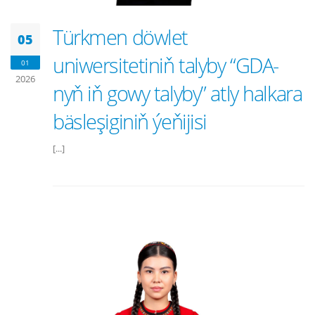
Türkmen döwlet
05
uniwersitetiniň talyby “GDA-
01
2026
nyň iň gowy talyby” atly halkara
bäsleşiginiň ýeňijisi
[...]