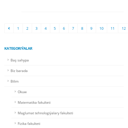
1
2
3
4
5
6
7
8
9
10
11
12
KATEGORIÝALAR
Baş sahypa
Biz barada
Bilim
Okuw
Matematika fakulteti
Maglumat tehnologiýalary fakulteti
Fizika fakulteti