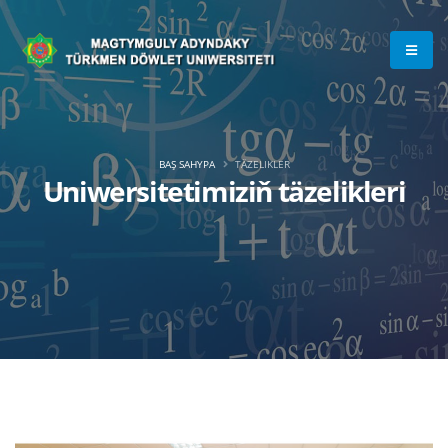
BAŞ SAHYPA
TÄZELIKLER
Uniwersitetimiziň täzelikleri