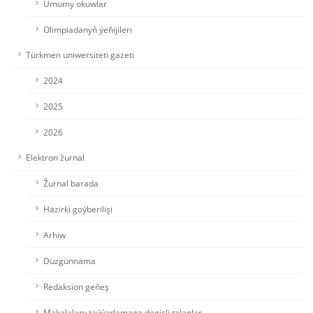
Umumy okuwlar
Olimpiadanyň ýeňijileri
Türkmen uniwersiteti gazeti
2024
2025
2026
Elektron žurnal
Žurnal barada
Häzirki goýberilişi
Arhiw
Düzgünnama
Redaksion geňeş
Makalalary taýýarlamaga degişli talaplar