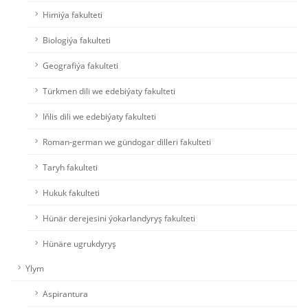
Himiýa fakulteti
Biologiýa fakulteti
Geografiýa fakulteti
Türkmen dili we edebiýaty fakulteti
Iňlis dili we edebiýaty fakulteti
Roman-german we gündogar dilleri fakulteti
Taryh fakulteti
Hukuk fakulteti
Hünär derejesini ýokarlandyryş fakulteti
Hünäre ugrukdyryş
Ylym
Aspirantura