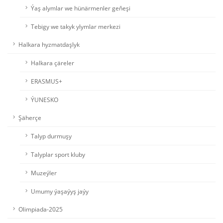
Ýaş alymlar we hünärmenler geňeşi
Tebigy we takyk ylymlar merkezi
Halkara hyzmatdaşlyk
Halkara çäreler
ERASMUS+
ÝUNESKO
Şäherçe
Talyp durmuşy
Talyplar sport kluby
Muzeýler
Umumy ýaşaýyş jaýy
Olimpiada-2025