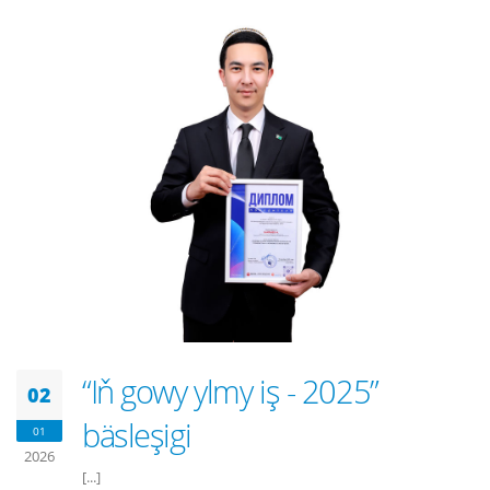
“Iň gowy ylmy iş - 2025”
02
bäsleşigi
01
2026
[...]