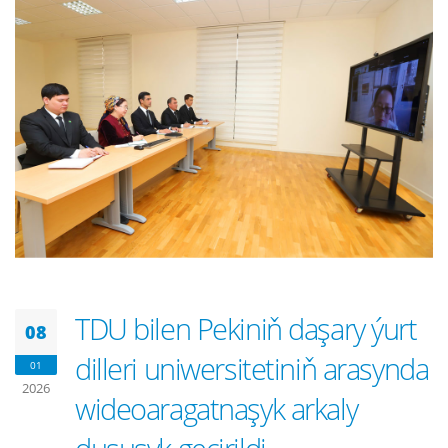
TDU bilen Pekiniň daşary ýurt
08
dilleri uniwersitetiniň arasynda
01
2026
wideoaragatnaşyk arkaly