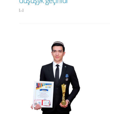
duşuşyk geçirildi
[...]