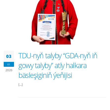
TDU-nyň talyby “GDA-nyň iň
03
gowy talyby” atly halkara
01
2026
bäsleşiginiň ýeňijisi
[...]