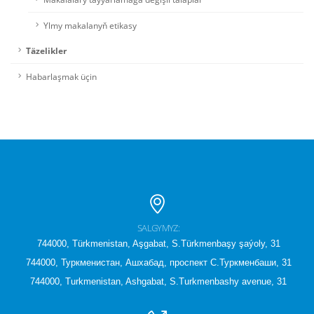
Ylmy makalanyň etikasy
Täzelikler
Habarlaşmak üçin
SALGYMYZ:
744000, Türkmenistan, Aşgabat, S.Türkmenbaşy şaýoly, 31
744000, Туркменистан, Ашхабад, проспект С.Туркменбаши, 31
744000, Turkmenistan, Ashgabat, S.Turkmenbashy avenue, 31