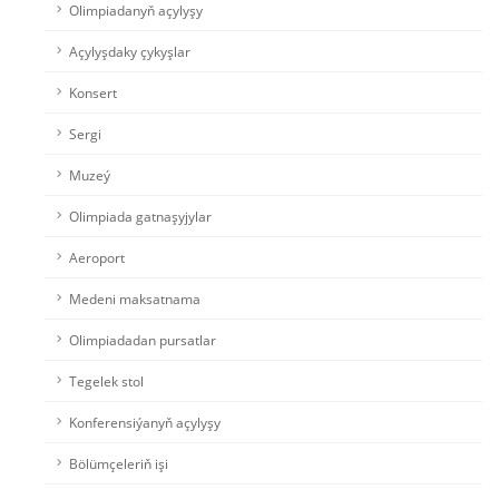
Olimpiadanyň açylyşy
Açylyşdaky çykyşlar
Konsert
Sergi
Muzeý
Olimpiada gatnaşyjylar
Aeroport
Medeni maksatnama
Olimpiadadan pursatlar
Tegelek stol
Konferensiýanyň açylyşy
Bölümçeleriň işi