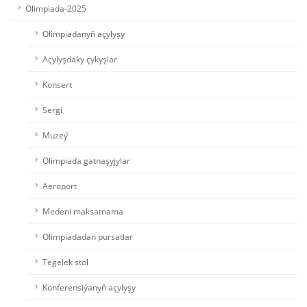
Olimpiada-2025
Olimpiadanyň açylyşy
Açylyşdaky çykyşlar
Konsert
Sergi
Muzeý
Olimpiada gatnaşyjylar
Aeroport
Medeni maksatnama
Olimpiadadan pursatlar
Tegelek stol
Konferensiýanyň açylyşy