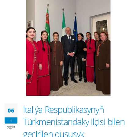
Italiýa Respublikasynyň
06
Türkmenistandaky ilçisi bilen
11
2025
geçirilen duşuşyk