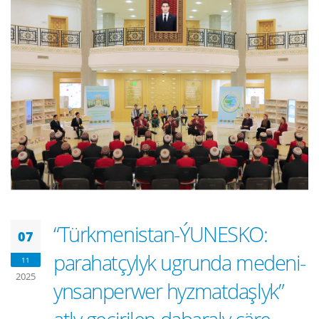
“Türkmenistan-ÝUNESKO:
07
parahatçylyk ugrunda medeni-
11
2025
ynsanperwer hyzmatdaşlyk”