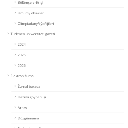
Bölümçeleriň işi
Umumy okuwlar
Olimpiadanyň ýeňijileri
Türkmen uniwersiteti gazeti
2024
2025
2026
Elektron žurnal
Žurnal barada
Häzirki goýberilişi
Arhiw
Düzgünnama