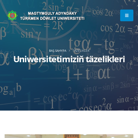
BAŞ SAHYPA
TÄZELIKLER
Uniwersitetimiziň täzelikleri