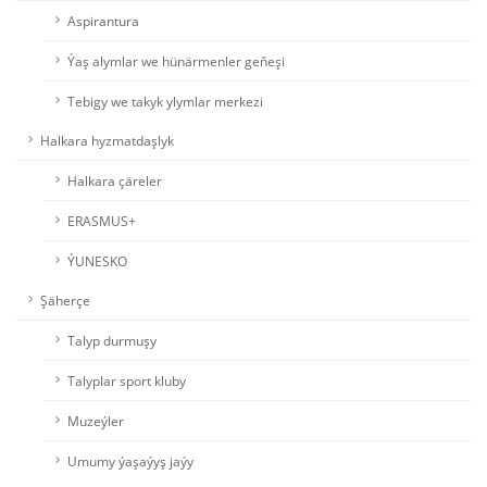
Aspirantura
Ýaş alymlar we hünärmenler geňeşi
Tebigy we takyk ylymlar merkezi
Halkara hyzmatdaşlyk
Halkara çäreler
ERASMUS+
ÝUNESKO
Şäherçe
Talyp durmuşy
Talyplar sport kluby
Muzeýler
Umumy ýaşaýyş jaýy