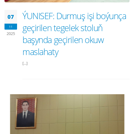
ÝUNISEF: Durmuş işi boýunça
07
geçirilen tegelek stoluň
11
2025
başynda geçirilen okuw
maslahaty
[...]