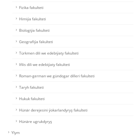
Fizika fakulteti
Himiýa fakulteti
Biologiýa fakulteti
Geografiýa fakulteti
Türkmen dili we edebiýaty fakulteti
Iňlis dili we edebiýaty fakulteti
Roman-german we gündogar dilleri fakulteti
Taryh fakulteti
Hukuk fakulteti
Hünär derejesini ýokarlandyryş fakulteti
Hünäre ugrukdyryş
Ylym