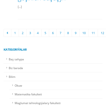
[...]
1
2
3
4
5
6
7
8
9
10
11
12
KATEGORIÝALAR
Baş sahypa
Biz barada
Bilim
Okuw
Matematika fakulteti
Maglumat tehnologiýalary fakulteti