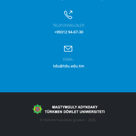
TELEFON BELGILER:
+99312 94-67-30
EMAIL:
tdu@tdu.edu.tm
© Hemme hukuklary goralan - 2026.