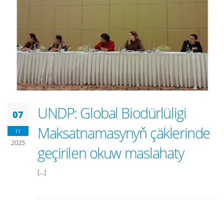
UNDP: Global Biodürlüligi
07
Maksatnamasynyň çäklerinde
11
2025
geçirilen okuw maslahaty
[...]