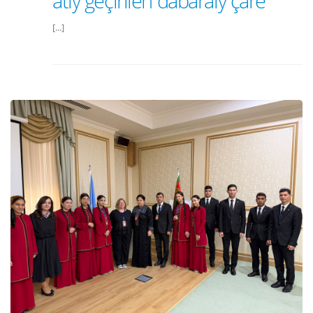
atly geçirilen dabaraly çäre
[...]