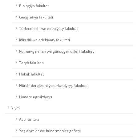
Biologiýa fakulteti
Geografiýa fakulteti
Türkmen dili we edebiýaty fakulteti
Iňlis dili we edebiýaty fakulteti
Roman-german we gündogar dilleri fakulteti
Taryh fakulteti
Hukuk fakulteti
Hünär derejesini ýokarlandyryş fakulteti
Hünäre ugrukdyryş
Ylym
Aspirantura
Ýaş alymlar we hünärmenler geňeşi