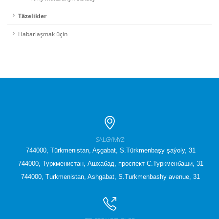
Täzelikler
Habarlaşmak üçin
SALGYMYZ:
744000, Türkmenistan, Aşgabat, S.Türkmenbaşy şaýoly, 31
744000, Туркменистан, Ашхабад, проспект С.Туркменбаши, 31
744000, Turkmenistan, Ashgabat, S.Turkmenbashy avenue, 31