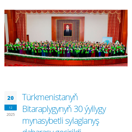
Türkmenistanyň
20
Bitaraplygynyň 30 ýyllygy
12
2025
mynasybetli sylaglanyş