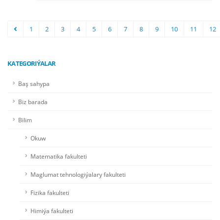
1
2
3
4
5
6
7
8
9
10
11
12
KATEGORIÝALAR
Baş sahypa
Biz barada
Bilim
Okuw
Matematika fakulteti
Maglumat tehnologiýalary fakulteti
Fizika fakulteti
Himiýa fakulteti