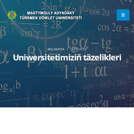
BAŞ SAHYPA
TÄZELIKLER
Uniwersitetimiziň täzelikleri