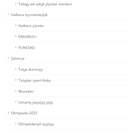
Tebigy we takyk ylymlar merkezi
Halkara hyzmatdaşlyk
Halkara çäreler
ERASMUS+
ÝUNESKO
Şäherçe
Talyp durmuşy
Talyplar sport kluby
Muzeýler
Umumy ýaşaýyş jaýy
Olimpiada-2025
Olimpiadanyň açylyşy