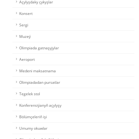
Açylyşdaky çykyşlar
Konsert
Sergi
Muzeý
Olimpiada gatnaşyjylar
Aeroport
Medeni maksatnama
Olimpiadadan pursatlar
Tegelek stol
Konferensiýanyň açylyşy
Bölümçeleriň işi
Umumy okuwlar