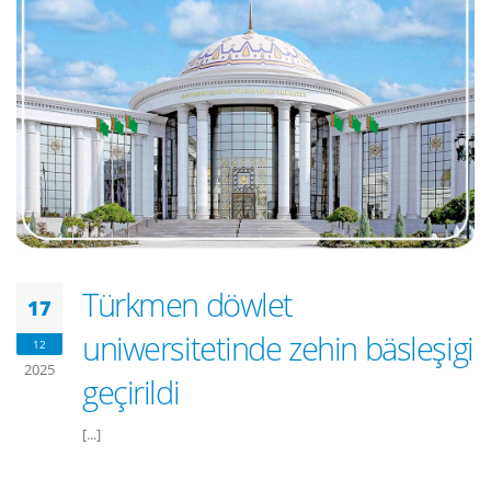
Türkmen döwlet
17
uniwersitetinde zehin bäsleşigi
12
2025
geçirildi
[...]