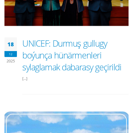
UNICEF: Durmuş gullugy
18
boýunça hünärmenleri
12
2025
sylaglamak dabarasy geçirildi
[...]