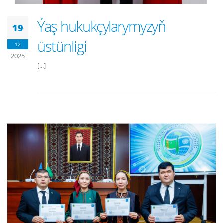
Ýaş hukukçylarymyzyň
19
üstünligi
12
2025
[...]