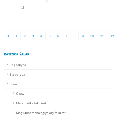
[...]
1
2
3
4
5
6
7
8
9
10
11
12
KATEGORIÝALAR
Baş sahypa
Biz barada
Bilim
Okuw
Matematika fakulteti
Maglumat tehnologiýalary fakulteti