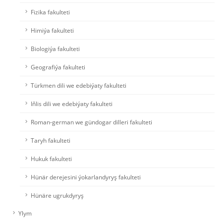
Fizika fakulteti
Himiýa fakulteti
Biologiýa fakulteti
Geografiýa fakulteti
Türkmen dili we edebiýaty fakulteti
Iňlis dili we edebiýaty fakulteti
Roman-german we gündogar dilleri fakulteti
Taryh fakulteti
Hukuk fakulteti
Hünär derejesini ýokarlandyryş fakulteti
Hünäre ugrukdyryş
Ylym