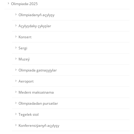
Olimpiada-2025
Olimpiadanyň açylyşy
Açylyşdaky çykyşlar
Konsert
Sergi
Muzeý
Olimpiada gatnaşyjylar
Aeroport
Medeni maksatnama
Olimpiadadan pursatlar
Tegelek stol
Konferensiýanyň açylyşy