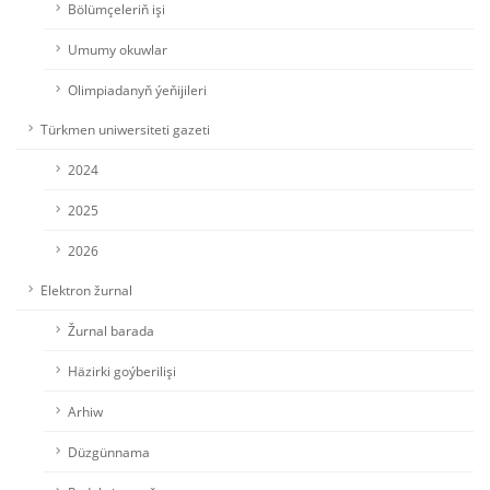
Bölümçeleriň işi
Umumy okuwlar
Olimpiadanyň ýeňijileri
Türkmen uniwersiteti gazeti
2024
2025
2026
Elektron žurnal
Žurnal barada
Häzirki goýberilişi
Arhiw
Düzgünnama