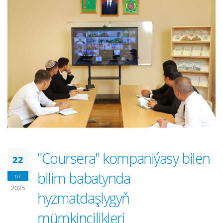
"Coursera" kompaniýasy bilen
22
bilim babatynda
07
2025
hyzmatdaşlygyň
mümkinçilikleri