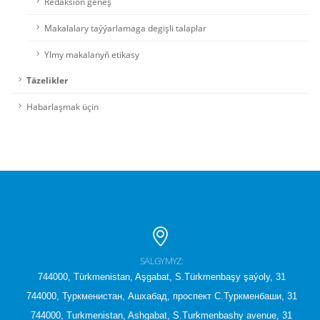
Redaksion geňeş
Makalalary taýýarlamaga degişli talaplar
Ylmy makalanyň etikasy
Täzelikler
Habarlaşmak üçin
SALGYMYZ:
744000, Türkmenistan, Aşgabat, S.Türkmenbaşy şaýoly, 31
744000, Туркменистан, Ашхабад, проспект С.Туркменбаши, 31
744000, Turkmenistan, Ashgabat, S.Turkmenbashy avenue, 31