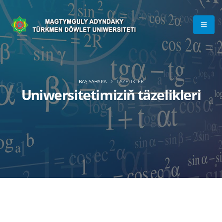
BAŞ SAHYPA
TÄZELIKLER
Uniwersitetimiziň täzelikleri