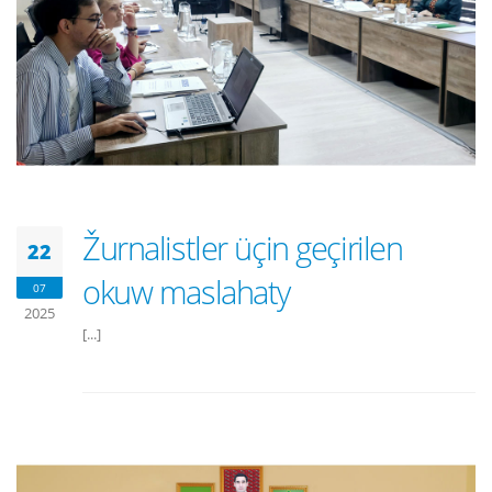
Žurnalistler üçin geçirilen
22
okuw maslahaty
07
2025
[...]