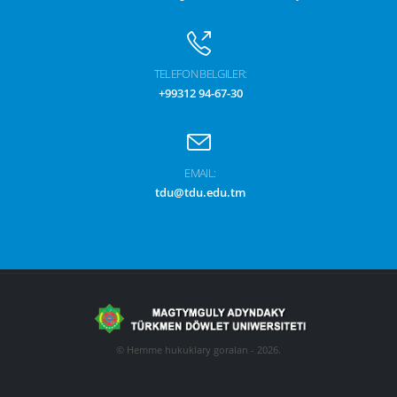
TELEFON BELGILER:
+99312 94-67-30
EMAIL:
tdu@tdu.edu.tm
© Hemme hukuklary goralan - 2026.