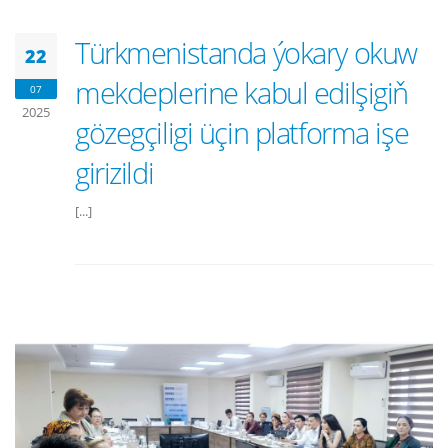
Türkmenistanda ýokary okuw
22
mekdeplerine kabul edilşigiň
07
2025
gözegçiligi üçin platforma işe
girizildi
[...]