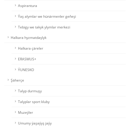
Aspirantura
Ýaş alymlar we hünärmenler geňeşi
Tebigy we takyk ylymlar merkezi
Halkara hyzmatdaşlyk
Halkara çäreler
ERASMUS+
ÝUNESKO
Şäherçe
Talyp durmuşy
Talyplar sport kluby
Muzeýler
Umumy ýaşaýyş jaýy