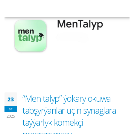
“Men talyp” ýokary okuwa
23
tabşyrýanlar üçin synaglara
07
2025
taýýarlyk kömekçi